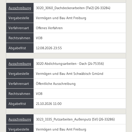
Ausschreibung
3020_3060_Dachdeckerarbeiten (TW2) (26-33284)
Vergabestelle
Vermögen und Bau Amt Freiburg
Verfahrensart
Offenes Verfahren
Rechtsrahmen
VOB
Abgabefrist
12.08.2026 23:55
Ausschreibung
3020 Abdichtungsarbeiten - Dach (24-75356)
Vergabestelle
Vermögen und Bau Amt Schwäbisch Gmünd
Verfahrensart
Öffentliche Ausschreibung
Rechtsrahmen
VOB
Abgabefrist
21.10.2026 11:00
Ausschreibung
3023_3335_Putzarbeiten_Außenputz (SV) (26-33286)
Vergabestelle
Vermögen und Bau Amt Freiburg