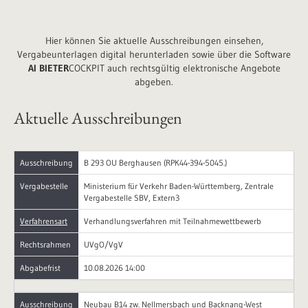
Hier können Sie aktuelle Ausschreibungen einsehen,
Vergabeunterlagen digital herunterladen sowie über die
Software
AI BIETER
COCKPIT auch rechtsgültig elektronische Angebote
abgeben.
Aktuelle Ausschreibungen
Ausschreibung
B 293 OU Berghausen (RPK44-394-5045.)
Vergabestelle
Ministerium für Verkehr Baden-Württemberg, Zentrale
Vergabestelle SBV, Extern3
Verfahrensart
Verhandlungsverfahren mit Teilnahmewettbewerb
Rechtsrahmen
UVgO/VgV
Abgabefrist
10.08.2026 14:00
Ausschreibung
Neubau B14 zw. Nellmersbach und Backnang-West