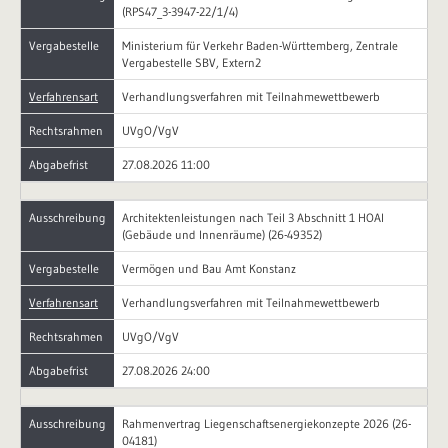
(RPS47_3-3947-22/1/4)
Vergabestelle
Ministerium für Verkehr Baden-Württemberg, Zentrale
Vergabestelle SBV, Extern2
Verfahrensart
Verhandlungsverfahren mit Teilnahmewettbewerb
Rechtsrahmen
UVgO/VgV
Abgabefrist
27.08.2026 11:00
Ausschreibung
Architektenleistungen nach Teil 3 Abschnitt 1 HOAI
(Gebäude und Innenräume) (26-49352)
Vergabestelle
Vermögen und Bau Amt Konstanz
Verfahrensart
Verhandlungsverfahren mit Teilnahmewettbewerb
Rechtsrahmen
UVgO/VgV
Abgabefrist
27.08.2026 24:00
Ausschreibung
Rahmenvertrag Liegenschaftsenergiekonzepte 2026 (26-
04181)