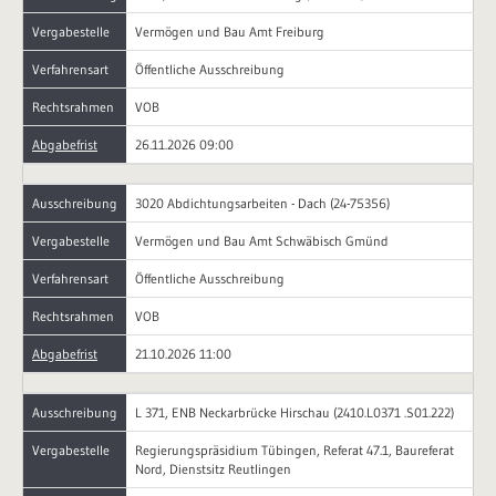
Vergabestelle
Vermögen und Bau Amt Freiburg
Verfahrensart
Öffentliche Ausschreibung
Rechtsrahmen
VOB
Abgabefrist
26.11.2026 09:00
Ausschreibung
3020 Abdichtungsarbeiten - Dach (24-75356)
Vergabestelle
Vermögen und Bau Amt Schwäbisch Gmünd
Verfahrensart
Öffentliche Ausschreibung
Rechtsrahmen
VOB
Abgabefrist
21.10.2026 11:00
Ausschreibung
L 371, ENB Neckarbrücke Hirschau (2410.L0371 .S01.222)
Vergabestelle
Regierungspräsidium Tübingen, Referat 47.1, Baureferat
Nord, Dienstsitz Reutlingen