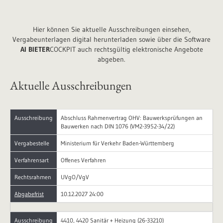
Hier können Sie aktuelle Ausschreibungen einsehen,
Vergabeunterlagen digital herunterladen sowie über die
Software
AI BIETER
COCKPIT auch rechtsgültig elektronische Angebote
abgeben.
Aktuelle Ausschreibungen
Ausschreibung
Abschluss Rahmenvertrag OHV: Bauwerksprüfungen an
Bauwerken nach DIN 1076 (VM2-3952-34/22)
Vergabestelle
Ministerium für Verkehr Baden-Württemberg
Verfahrensart
Offenes Verfahren
Rechtsrahmen
UVgO/VgV
Abgabefrist
10.12.2027 24:00
Ausschreibung
4410, 4420 Sanitär + Heizung (26-33210)