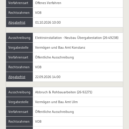
Verfahrensart
Offenes Verfahren
Rechtsrahmen
VOB
Abgabefrist
01.10.2026 10:00
Ausschreibung
Elektroinstallation - Neubau Übergabestation (26-49238)
Vergabestelle
Vermögen und Bau Amt Konstanz
Verfahrensart
Öffentliche Ausschreibung
Rechtsrahmen
VOB
Abgabefrist
22.09.2026 14:00
Ausschreibung
Abbruch & Rohbauarbeiten (26-92271)
Vergabestelle
Vermögen und Bau Amt Ulm
Verfahrensart
Öffentliche Ausschreibung
Rechtsrahmen
VOB