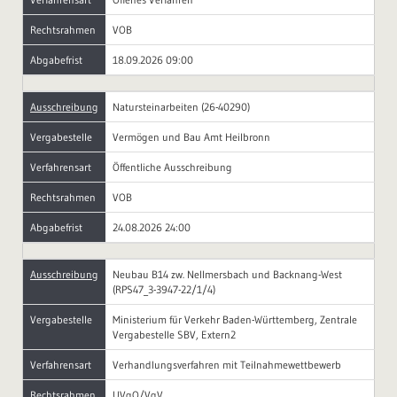
Rechtsrahmen
VOB
Abgabefrist
18.09.2026 09:00
Ausschreibung
Natursteinarbeiten (26-40290)
Vergabestelle
Vermögen und Bau Amt Heilbronn
Verfahrensart
Öffentliche Ausschreibung
Rechtsrahmen
VOB
Abgabefrist
24.08.2026 24:00
Ausschreibung
Neubau B14 zw. Nellmersbach und Backnang-West
(RPS47_3-3947-22/1/4)
Vergabestelle
Ministerium für Verkehr Baden-Württemberg, Zentrale
Vergabestelle SBV, Extern2
Verfahrensart
Verhandlungsverfahren mit Teilnahmewettbewerb
Rechtsrahmen
UVgO/VgV