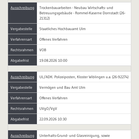
Ausschreibung
Trockenbauarbeiten - Neubau Wirtschafts- und
Betreuungsgebäude - Rommel-Kaserne Dornstadt (26-
21312)
Vergabestelle
Staatliches Hochbauamt Ulm
Verfahrensart
Offenes Verfahren
Rechtsrahmen
VOB
Abgabefrist
19.08.2026 10:00
Ausschreibung
UL/ADK: Polizeiposten, Kloster Wiblingen u.a. (26-92274)
Vergabestelle
Vermögen und Bau Amt Ulm
Verfahrensart
Offenes Verfahren
Rechtsrahmen
UVgO/VgV
Abgabefrist
22.09.2026 10:30
Ausschreibung
Unterhalts-Grund- und Glasreinigung, sowie