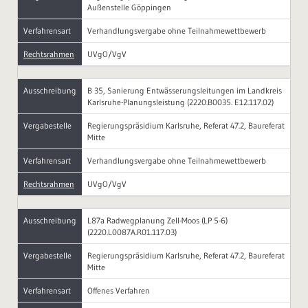
Außenstelle Göppingen
Verfahrensart
Verhandlungsvergabe ohne Teilnahmewettbewerb
Rechtsrahmen
UVgO/VgV
Ausschreibung
B 35, Sanierung Entwässerungsleitungen im Landkreis
Karlsruhe-Planungsleistung (2220.B0035. E12.117.02)
Vergabestelle
Regierungspräsidium Karlsruhe, Referat 47.2, Baureferat
Mitte
Verfahrensart
Verhandlungsvergabe ohne Teilnahmewettbewerb
Rechtsrahmen
UVgO/VgV
Ausschreibung
L87a Radwegplanung Zell-Moos (LP 5-6)
(2220.L0087A.R01.117.03)
Vergabestelle
Regierungspräsidium Karlsruhe, Referat 47.2, Baureferat
Mitte
Verfahrensart
Offenes Verfahren