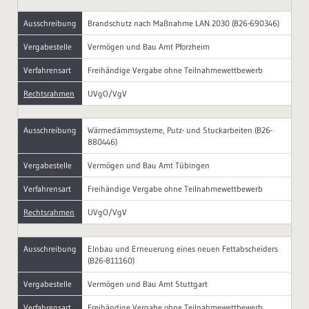
Ausschreibung
Brandschutz nach Maßnahme LAN 2030 (B26-690346)
Vergabestelle
Vermögen und Bau Amt Pforzheim
Verfahrensart
Freihändige Vergabe ohne Teilnahmewettbewerb
Rechtsrahmen
UVgO/VgV
Ausschreibung
Wärmedämmsysteme, Putz- und Stuckarbeiten (B26-
880446)
Vergabestelle
Vermögen und Bau Amt Tübingen
Verfahrensart
Freihändige Vergabe ohne Teilnahmewettbewerb
Rechtsrahmen
UVgO/VgV
Ausschreibung
EInbau und Erneuerung eines neuen Fettabscheiders
(B26-811160)
Vergabestelle
Vermögen und Bau Amt Stuttgart
Verfahrensart
Freihändige Vergabe ohne Teilnahmewettbewerb