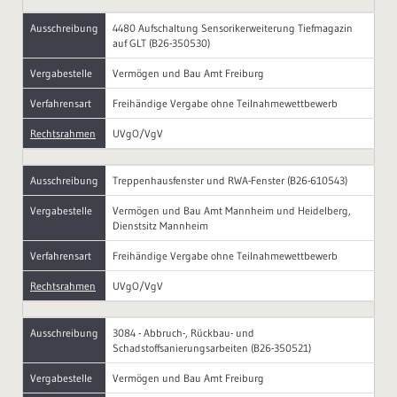
Ausschreibung
4480 Aufschaltung Sensorikerweiterung Tiefmagazin
auf GLT (B26-350530)
Vergabestelle
Vermögen und Bau Amt Freiburg
Verfahrensart
Freihändige Vergabe ohne Teilnahmewettbewerb
Rechtsrahmen
UVgO/VgV
Ausschreibung
Treppenhausfenster und RWA-Fenster (B26-610543)
Vergabestelle
Vermögen und Bau Amt Mannheim und Heidelberg,
Dienstsitz Mannheim
Verfahrensart
Freihändige Vergabe ohne Teilnahmewettbewerb
Rechtsrahmen
UVgO/VgV
Ausschreibung
3084 - Abbruch-, Rückbau- und
Schadstoffsanierungsarbeiten (B26-350521)
Vergabestelle
Vermögen und Bau Amt Freiburg