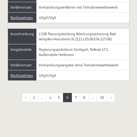
Verfahrensart
Verhandlungsverfahren mit Teilnahmewettbewerb
Rechtsrahmen
UVgO/VgV
Ausschreibung
L528 Planungsleistung Böschungssicherung Bad
Wimpfen-Heinsheim (V.2111.L0528.E04.117.06)
Vergabestelle
Regierungspräsidium Stuttgart, Referat 47.1,
Außenstelle Heilbronn
Verfahrensart
Verhandlungsvergabe ohne Teilnahmewettbewerb
Rechtsrahmen
UVgO/VgV
‹
1
...
4
5
6
7
8
...
20
›