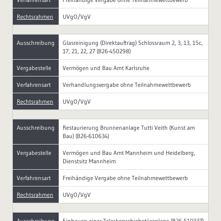
Rechtsrahmen
UVgO/VgV
Ausschreibung
Glasreinigung (Direktauftrag) Schlossraum 2, 3, 13, 15c,
17, 21, 22, 27 (B26-450298)
Vergabestelle
Vermögen und Bau Amt Karlsruhe
Verfahrensart
Verhandlungsvergabe ohne Teilnahmewettbewerb
Rechtsrahmen
UVgO/VgV
Ausschreibung
Restaurierung Brunnenanlage Tutti Veith (Kunst am
Bau) (B26-610634)
Vergabestelle
Vermögen und Bau Amt Mannheim und Heidelberg,
Dienstsitz Mannheim
Verfahrensart
Freihändige Vergabe ohne Teilnahmewettbewerb
Rechtsrahmen
UVgO/VgV
Ausschreibung
Einbauen einer Teleskopschiebetüranlage (B26-510337)