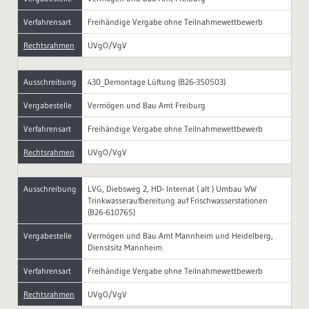
Verfahrensart
Freihändige Vergabe ohne Teilnahmewettbewerb
Rechtsrahmen
UVgO/VgV
Ausschreibung
430_Demontage Lüftung (B26-350503)
Vergabestelle
Vermögen und Bau Amt Freiburg
Verfahrensart
Freihändige Vergabe ohne Teilnahmewettbewerb
Rechtsrahmen
UVgO/VgV
Ausschreibung
LVG, Diebsweg 2, HD- Internat ( alt ) Umbau WW
Trinkwasseraufbereitung auf Frischwasserstationen
(B26-610765)
Vergabestelle
Vermögen und Bau Amt Mannheim und Heidelberg,
Dienstsitz Mannheim
Verfahrensart
Freihändige Vergabe ohne Teilnahmewettbewerb
Rechtsrahmen
UVgO/VgV