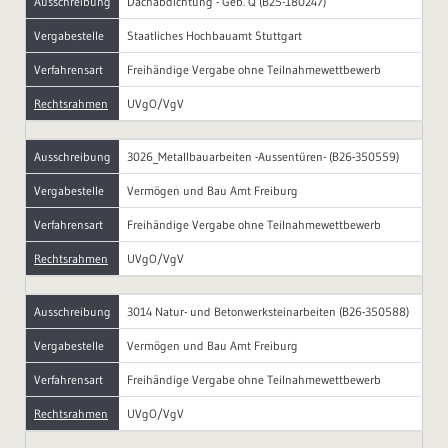
Ausschreibung
Dachabdichtung - Geb. Q (B25-180247)
Vergabestelle
Staatliches Hochbauamt Stuttgart
Verfahrensart
Freihändige Vergabe ohne Teilnahmewettbewerb
Rechtsrahmen
UVgO/VgV
Ausschreibung
3026_Metallbauarbeiten -Aussentüren- (B26-350559)
Vergabestelle
Vermögen und Bau Amt Freiburg
Verfahrensart
Freihändige Vergabe ohne Teilnahmewettbewerb
Rechtsrahmen
UVgO/VgV
Ausschreibung
3014 Natur- und Betonwerksteinarbeiten (B26-350588)
Vergabestelle
Vermögen und Bau Amt Freiburg
Verfahrensart
Freihändige Vergabe ohne Teilnahmewettbewerb
Rechtsrahmen
UVgO/VgV