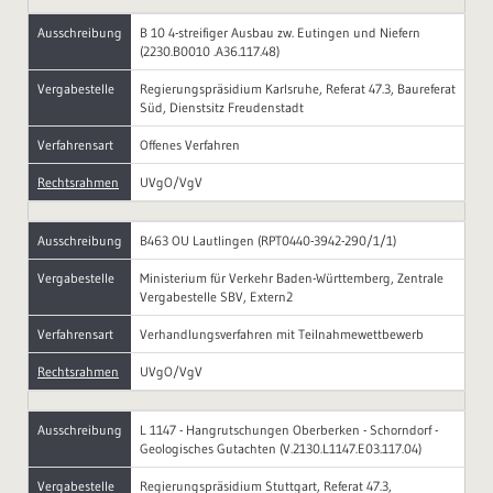
Ausschreibung
B 10 4-streifiger Ausbau zw. Eutingen und Niefern
(2230.B0010 .A36.117.48)
Vergabestelle
Regierungspräsidium Karlsruhe, Referat 47.3, Baureferat
Süd, Dienstsitz Freudenstadt
Verfahrensart
Offenes Verfahren
Rechtsrahmen
UVgO/VgV
Ausschreibung
B463 OU Lautlingen (RPT0440-3942-290/1/1)
Vergabestelle
Ministerium für Verkehr Baden-Württemberg, Zentrale
Vergabestelle SBV, Extern2
Verfahrensart
Verhandlungsverfahren mit Teilnahmewettbewerb
Rechtsrahmen
UVgO/VgV
Ausschreibung
L 1147 - Hangrutschungen Oberberken - Schorndorf -
Geologisches Gutachten (V.2130.L1147.E03.117.04)
Vergabestelle
Regierungspräsidium Stuttgart, Referat 47.3,