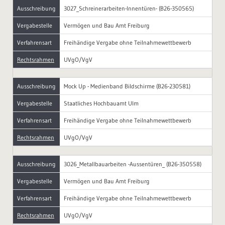
Ausschreibung
3027_Schreinerarbeiten-Innentüren- (B26-350565)
Vergabestelle
Vermögen und Bau Amt Freiburg
Verfahrensart
Freihändige Vergabe ohne Teilnahmewettbewerb
Rechtsrahmen
UVgO/VgV
Ausschreibung
Mock Up - Medienband Bildschirme (B26-230581)
Vergabestelle
Staatliches Hochbauamt Ulm
Verfahrensart
Freihändige Vergabe ohne Teilnahmewettbewerb
Rechtsrahmen
UVgO/VgV
Ausschreibung
3026_Metallbauarbeiten -Aussentüren_ (B26-350558)
Vergabestelle
Vermögen und Bau Amt Freiburg
Verfahrensart
Freihändige Vergabe ohne Teilnahmewettbewerb
Rechtsrahmen
UVgO/VgV