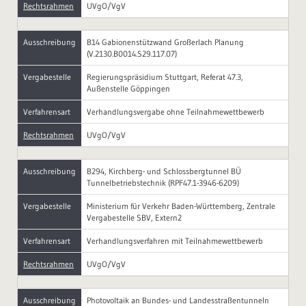
Rechtsrahmen
UVgO/VgV
Ausschreibung
B14 Gabionenstützwand Großerlach Planung
(V.2130.B0014.S29.117.07)
Vergabestelle
Regierungspräsidium Stuttgart, Referat 47.3,
Außenstelle Göppingen
Verfahrensart
Verhandlungsvergabe ohne Teilnahmewettbewerb
Rechtsrahmen
UVgO/VgV
Ausschreibung
B294, Kirchberg- und Schlossbergtunnel BÜ
Tunnelbetriebstechnik (RPF47.1-3946-6209)
Vergabestelle
Ministerium für Verkehr Baden-Württemberg, Zentrale
Vergabestelle SBV, Extern2
Verfahrensart
Verhandlungsverfahren mit Teilnahmewettbewerb
Rechtsrahmen
UVgO/VgV
Ausschreibung
Photovoltaik an Bundes- und Landesstraßentunneln