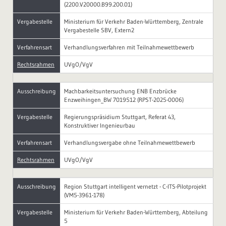
(2200.V20000.B99.200.01)
Vergabestelle
Ministerium für Verkehr Baden-Württemberg, Zentrale
Vergabestelle SBV, Extern2
Verfahrensart
Verhandlungsverfahren mit Teilnahmewettbewerb
Rechtsrahmen
UVgO/VgV
Ausschreibung
Machbarkeitsuntersuchung ENB Enzbrücke
Enzweihingen_BW 7019512 (RPST-2025-0006)
Vergabestelle
Regierungspräsidium Stuttgart, Referat 43,
Konstruktiver Ingenieurbau
Verfahrensart
Verhandlungsvergabe ohne Teilnahmewettbewerb
Rechtsrahmen
UVgO/VgV
Ausschreibung
Region Stuttgart intelligent vernetzt - C-ITS-Pilotprojekt
(VM5-3961-178)
Vergabestelle
Ministerium für Verkehr Baden-Württemberg, Abteilung
5