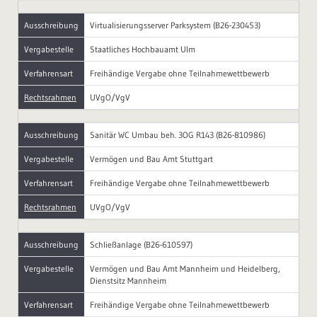
Ausschreibung
Virtualisierungsserver Parksystem (B26-230453)
Vergabestelle
Staatliches Hochbauamt Ulm
Verfahrensart
Freihändige Vergabe ohne Teilnahmewettbewerb
Rechtsrahmen
UVgO/VgV
Ausschreibung
Sanitär WC Umbau beh. 3OG R143 (B26-810986)
Vergabestelle
Vermögen und Bau Amt Stuttgart
Verfahrensart
Freihändige Vergabe ohne Teilnahmewettbewerb
Rechtsrahmen
UVgO/VgV
Ausschreibung
Schließanlage (B26-610597)
Vergabestelle
Vermögen und Bau Amt Mannheim und Heidelberg,
Dienstsitz Mannheim
Verfahrensart
Freihändige Vergabe ohne Teilnahmewettbewerb