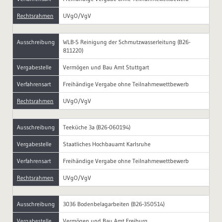
Rechtsrahmen
UVgO/VgV
Ausschreibung
WLB-S Reinigung der Schmutzwasserleitung (B26-
811220)
Vergabestelle
Vermögen und Bau Amt Stuttgart
Verfahrensart
Freihändige Vergabe ohne Teilnahmewettbewerb
Rechtsrahmen
UVgO/VgV
Ausschreibung
Teeküche 3a (B26-060194)
Vergabestelle
Staatliches Hochbauamt Karlsruhe
Verfahrensart
Freihändige Vergabe ohne Teilnahmewettbewerb
Rechtsrahmen
UVgO/VgV
Ausschreibung
3036 Bodenbelagarbeiten (B26-350514)
Vergabestelle
Vermögen und Bau Amt Freiburg