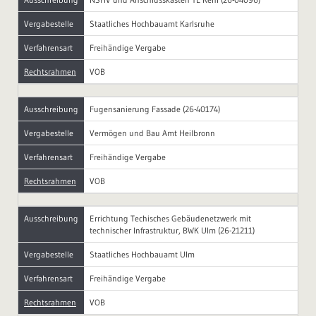
Vergabestelle
Staatliches Hochbauamt Karlsruhe
Verfahrensart
Freihändige Vergabe
Rechtsrahmen
VOB
Ausschreibung
Fugensanierung Fassade (26-40174)
Vergabestelle
Vermögen und Bau Amt Heilbronn
Verfahrensart
Freihändige Vergabe
Rechtsrahmen
VOB
Ausschreibung
Errichtung Techisches Gebäudenetzwerk mit
technischer Infrastruktur, BWK Ulm (26-21211)
Vergabestelle
Staatliches Hochbauamt Ulm
Verfahrensart
Freihändige Vergabe
Rechtsrahmen
VOB