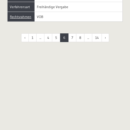
Verfahrensart
Freihändige Vergabe
Rechtsrahmen
VOB
‹
1
...
4
5
6
7
8
...
14
›