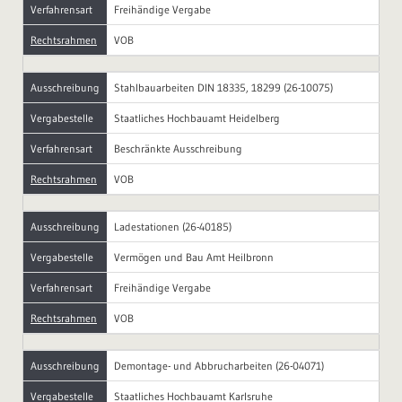
Verfahrensart
Freihändige Vergabe
Rechtsrahmen
VOB
Ausschreibung
Stahlbauarbeiten DIN 18335, 18299 (26-10075)
Vergabestelle
Staatliches Hochbauamt Heidelberg
Verfahrensart
Beschränkte Ausschreibung
Rechtsrahmen
VOB
Ausschreibung
Ladestationen (26-40185)
Vergabestelle
Vermögen und Bau Amt Heilbronn
Verfahrensart
Freihändige Vergabe
Rechtsrahmen
VOB
Ausschreibung
Demontage- und Abbrucharbeiten (26-04071)
Vergabestelle
Staatliches Hochbauamt Karlsruhe