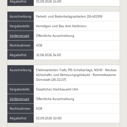
Abgabefrist
01.09.2026 14:00
Ausschreibung
Parkett- und Bodenbelagsarbeiten (26-40299)
Vergabestelle
Vermögen und Bau Amt Heilbronn
Verfahrensart
Öffentliche Ausschreibung
Rechtsrahmen
VOB
Abgabefrist
31.08.2026 24:00
Ausschreibung
Elektroarbeiten Trafo, MS-Schaltanlage, NSHV - Neubau
Wirtschafts- und Betreuungsgebäude - Rommelkaserne
Dornstadt (26-21137)
Vergabestelle
Staatliches Hochbauamt Ulm
Verfahrensart
Öffentliche Ausschreibung
Rechtsrahmen
VOB
Abgabefrist
01.09.2026 10:00