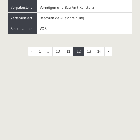
Vergabestelle
Vermögen und Bau Amt Konstanz
Verfahrensart
Beschränkte Ausschreibung
Rechtsrahmen
VOB
‹
1
...
10
11
12
13
14
›