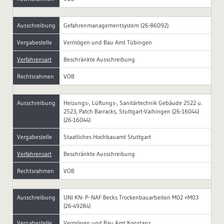
Ausschreibung
Gefahrenmanagementsystem (26-86092)
Vergabestelle
Vermögen und Bau Amt Tübingen
Verfahrensart
Beschränkte Ausschreibung
Rechtsrahmen
VOB
Ausschreibung
Heizungs-, Lüftungs-, Sanitärtechnik Gebäude 2522 u.
2523, Patch Barracks, Stuttgart-Vaihingen (26-16044)
(26-16044)
Vergabestelle
Staatliches Hochbauamt Stuttgart
Verfahrensart
Beschränkte Ausschreibung
Rechtsrahmen
VOB
Ausschreibung
UNI KN- P- NAF Becks Trockenbauarbeiten M02 +M03
(26-49284)
Vergabestelle
Vermögen und Bau Amt Konstanz