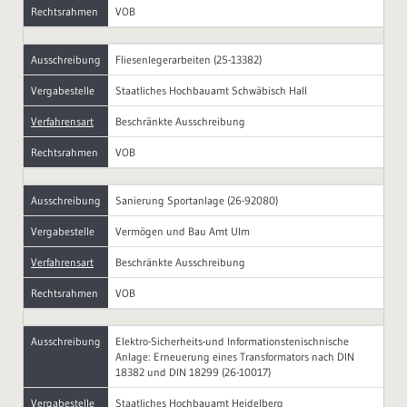
Rechtsrahmen
VOB
Ausschreibung
Fliesenlegerarbeiten (25-13382)
Vergabestelle
Staatliches Hochbauamt Schwäbisch Hall
Verfahrensart
Beschränkte Ausschreibung
Rechtsrahmen
VOB
Ausschreibung
Sanierung Sportanlage (26-92080)
Vergabestelle
Vermögen und Bau Amt Ulm
Verfahrensart
Beschränkte Ausschreibung
Rechtsrahmen
VOB
Ausschreibung
Elektro-Sicherheits-und Informationstenischnische
Anlage: Erneuerung eines Transformators nach DIN
18382 und DIN 18299 (26-10017)
Vergabestelle
Staatliches Hochbauamt Heidelberg