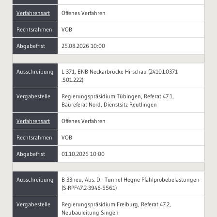
Verfahrensart
Offenes Verfahren
Rechtsrahmen
VOB
Abgabefrist
25.08.2026 10:00
Ausschreibung
L 371, ENB Neckarbrücke Hirschau (2410.L0371
.S01.222)
Vergabestelle
Regierungspräsidium Tübingen, Referat 47.1,
Baureferat Nord, Dienstsitz Reutlingen
Verfahrensart
Offenes Verfahren
Rechtsrahmen
VOB
Abgabefrist
01.10.2026 10:00
Ausschreibung
B 33neu, Abs. D - Tunnel Hegne Pfahlprobebelastungen
(S-RPF47.2-3946-5561)
Vergabestelle
Regierungspräsidium Freiburg, Referat 47.2,
Neubauleitung Singen