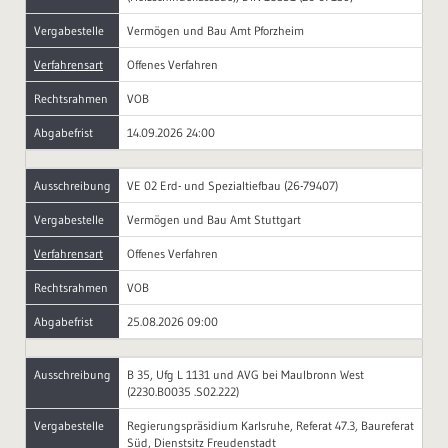
Vergabestelle
Vermögen und Bau Amt Pforzheim
Verfahrensart
Offenes Verfahren
Rechtsrahmen
VOB
Abgabefrist
14.09.2026 24:00
Ausschreibung
VE 02 Erd- und Spezialtiefbau (26-79407)
Vergabestelle
Vermögen und Bau Amt Stuttgart
Verfahrensart
Offenes Verfahren
Rechtsrahmen
VOB
Abgabefrist
25.08.2026 09:00
Ausschreibung
B 35, Ufg L 1131 und AVG bei Maulbronn West
(2230.B0035 .S02.222)
Vergabestelle
Regierungspräsidium Karlsruhe, Referat 47.3, Baureferat
Süd, Dienstsitz Freudenstadt