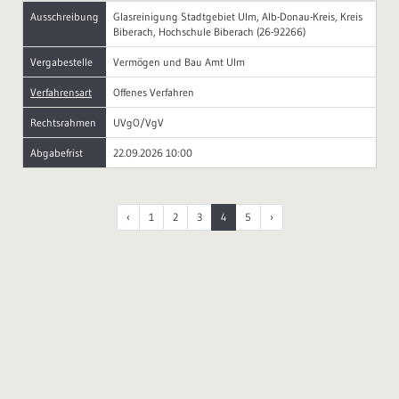
Ausschreibung
Glasreinigung Stadtgebiet Ulm, Alb-Donau-Kreis, Kreis
Biberach, Hochschule Biberach (26-92266)
Vergabestelle
Vermögen und Bau Amt Ulm
Verfahrensart
Offenes Verfahren
Rechtsrahmen
UVgO/VgV
Abgabefrist
22.09.2026 10:00
‹
1
2
3
4
5
›