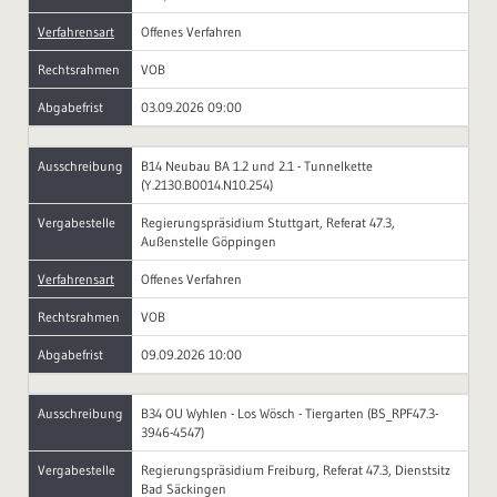
Verfahrensart
Offenes Verfahren
Rechtsrahmen
VOB
Abgabefrist
03.09.2026 09:00
Ausschreibung
B14 Neubau BA 1.2 und 2.1 - Tunnelkette
(Y.2130.B0014.N10.254)
Vergabestelle
Regierungspräsidium Stuttgart, Referat 47.3,
Außenstelle Göppingen
Verfahrensart
Offenes Verfahren
Rechtsrahmen
VOB
Abgabefrist
09.09.2026 10:00
Ausschreibung
B34 OU Wyhlen - Los Wösch - Tiergarten (BS_RPF47.3-
3946-4547)
Vergabestelle
Regierungspräsidium Freiburg, Referat 47.3, Dienstsitz
Bad Säckingen