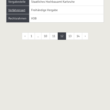
Vergabestelle
Staatliches Hochbauamt Karlsruhe
Verfahrensart
Freihändige Vergabe
Rechtsrahmen
VOB
‹
1
...
10
11
12
13
14
›