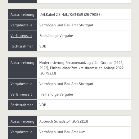
Ausschreibung
LWLKabel 2.8 HdL/KA3-Kö9 (26-79086)
Vergabestelle
Vermögen und Bau Amt Stuttgart
Verfahrensart
Freihändige Vergabe
Rechtsrahmen
VOB
Ausschreibung
Modernisierung Personenaufzug / 2er Gruppe (2922,
2923), Einbau einer Zweikreisbremse an Anlage 2922
(26-79223)
Vergabestelle
Vermögen und Bau Amt Stuttgart
Verfahrensart
Freihändige Vergabe
Rechtsrahmen
VOB
Ausschreibung
Abbruch Schadstoff (26-92113)
Vergabestelle
Vermögen und Bau Amt Ulm