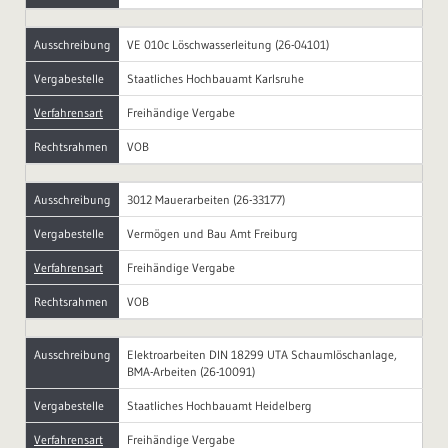
Ausschreibung
VE 010c Löschwasserleitung (26-04101)
Vergabestelle
Staatliches Hochbauamt Karlsruhe
Verfahrensart
Freihändige Vergabe
Rechtsrahmen
VOB
Ausschreibung
3012 Mauerarbeiten (26-33177)
Vergabestelle
Vermögen und Bau Amt Freiburg
Verfahrensart
Freihändige Vergabe
Rechtsrahmen
VOB
Ausschreibung
Elektroarbeiten DIN 18299 UTA Schaumlöschanlage,
BMA-Arbeiten (26-10091)
Vergabestelle
Staatliches Hochbauamt Heidelberg
Verfahrensart
Freihändige Vergabe