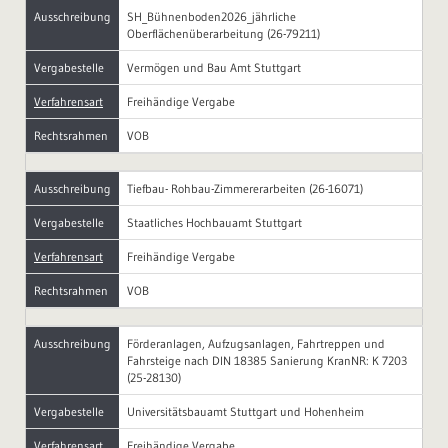
Ausschreibung
SH_Bühnenboden2026_jährliche
Oberflächenüberarbeitung (26-79211)
Vergabestelle
Vermögen und Bau Amt Stuttgart
Verfahrensart
Freihändige Vergabe
Rechtsrahmen
VOB
Ausschreibung
Tiefbau- Rohbau-Zimmererarbeiten (26-16071)
Vergabestelle
Staatliches Hochbauamt Stuttgart
Verfahrensart
Freihändige Vergabe
Rechtsrahmen
VOB
Ausschreibung
Förderanlagen, Aufzugsanlagen, Fahrtreppen und
Fahrsteige nach DIN 18385 Sanierung KranNR: K 7203
(25-28130)
Vergabestelle
Universitätsbauamt Stuttgart und Hohenheim
Verfahrensart
Freihändige Vergabe