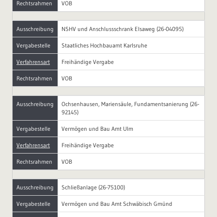
Rechtsrahmen
VOB
Ausschreibung
NSHV und Anschlussschrank Elsaweg (26-04095)
Vergabestelle
Staatliches Hochbauamt Karlsruhe
Verfahrensart
Freihändige Vergabe
Rechtsrahmen
VOB
Ausschreibung
Ochsenhausen, Mariensäule, Fundamentsanierung (26-
92145)
Vergabestelle
Vermögen und Bau Amt Ulm
Verfahrensart
Freihändige Vergabe
Rechtsrahmen
VOB
Ausschreibung
Schließanlage (26-75100)
Vergabestelle
Vermögen und Bau Amt Schwäbisch Gmünd