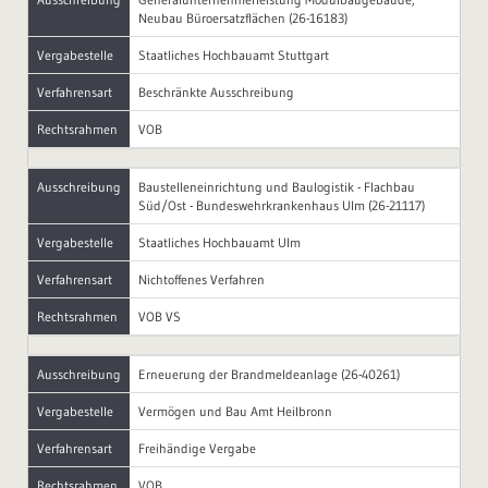
Neubau Büroersatzflächen (26-16183)
Vergabestelle
Staatliches Hochbauamt Stuttgart
Verfahrensart
Beschränkte Ausschreibung
Rechtsrahmen
VOB
Ausschreibung
Baustelleneinrichtung und Baulogistik - Flachbau
Süd/Ost - Bundeswehrkrankenhaus Ulm (26-21117)
Vergabestelle
Staatliches Hochbauamt Ulm
Verfahrensart
Nichtoffenes Verfahren
Rechtsrahmen
VOB VS
Ausschreibung
Erneuerung der Brandmeldeanlage (26-40261)
Vergabestelle
Vermögen und Bau Amt Heilbronn
Verfahrensart
Freihändige Vergabe
Rechtsrahmen
VOB