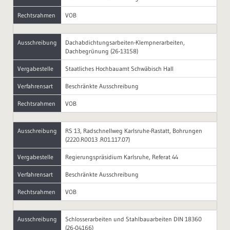
Rechtsrahmen
VOB
Ausschreibung
Dachabdichtungsarbeiten-Klempnerarbeiten,
Dachbegrünung (26-13158)
Vergabestelle
Staatliches Hochbauamt Schwäbisch Hall
Verfahrensart
Beschränkte Ausschreibung
Rechtsrahmen
VOB
Ausschreibung
RS 13, Radschnellweg Karlsruhe-Rastatt, Bohrungen
(2220.R0013 .R01.117.07)
Vergabestelle
Regierungspräsidium Karlsruhe, Referat 44
Verfahrensart
Beschränkte Ausschreibung
Rechtsrahmen
VOB
Ausschreibung
Schlosserarbeiten und Stahlbauarbeiten DIN 18360
(26-04166)