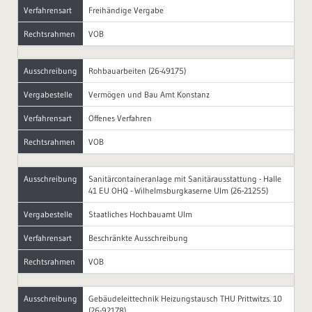
Verfahrensart
Freihändige Vergabe
Rechtsrahmen
VOB
Ausschreibung
Rohbauarbeiten (26-49175)
Vergabestelle
Vermögen und Bau Amt Konstanz
Verfahrensart
Offenes Verfahren
Rechtsrahmen
VOB
Ausschreibung
Sanitärcontaineranlage mit Sanitärausstattung - Halle
41 EU OHQ - Wilhelmsburgkaserne Ulm (26-21255)
Vergabestelle
Staatliches Hochbauamt Ulm
Verfahrensart
Beschränkte Ausschreibung
Rechtsrahmen
VOB
Ausschreibung
Gebäudeleittechnik Heizungstausch THU Prittwitzs. 10
(26-92178)