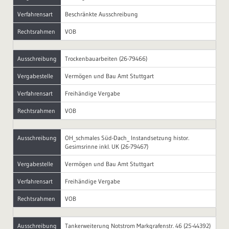
Verfahrensart
Beschränkte Ausschreibung
Rechtsrahmen
VOB
Ausschreibung
Trockenbauarbeiten (26-79466)
Vergabestelle
Vermögen und Bau Amt Stuttgart
Verfahrensart
Freihändige Vergabe
Rechtsrahmen
VOB
Ausschreibung
OH_schmales Süd-Dach_ Instandsetzung histor.
Gesimsrinne inkl. UK (26-79467)
Vergabestelle
Vermögen und Bau Amt Stuttgart
Verfahrensart
Freihändige Vergabe
Rechtsrahmen
VOB
Ausschreibung
Tankerweiterung Notstrom Markgrafenstr. 46 (25-44392)