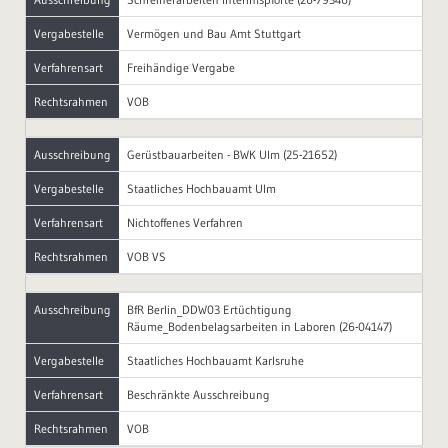
Vergabestelle
Vermögen und Bau Amt Stuttgart
Verfahrensart
Freihändige Vergabe
Rechtsrahmen
VOB
Ausschreibung
Gerüstbauarbeiten - BWK Ulm (25-21652)
Vergabestelle
Staatliches Hochbauamt Ulm
Verfahrensart
Nichtoffenes Verfahren
Rechtsrahmen
VOB VS
Ausschreibung
BfR Berlin_DDW03 Ertüchtigung
Räume_Bodenbelagsarbeiten in Laboren (26-04147)
Vergabestelle
Staatliches Hochbauamt Karlsruhe
Verfahrensart
Beschränkte Ausschreibung
Rechtsrahmen
VOB