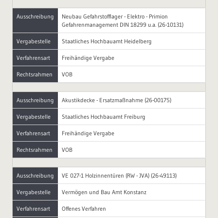
Ausschreibung
Neubau Gefahrstofflager - Elektro - Primion
Gefahrenmanagement DIN 18299 u.a. (26-10131)
Vergabestelle
Staatliches Hochbauamt Heidelberg
Verfahrensart
Freihändige Vergabe
Rechtsrahmen
VOB
Ausschreibung
Akustikdecke - Ersatzmaßnahme (26-00175)
Vergabestelle
Staatliches Hochbauamt Freiburg
Verfahrensart
Freihändige Vergabe
Rechtsrahmen
VOB
Ausschreibung
VE 027-1 Holzinnentüren (RW - JVA) (26-49113)
Vergabestelle
Vermögen und Bau Amt Konstanz
Verfahrensart
Offenes Verfahren