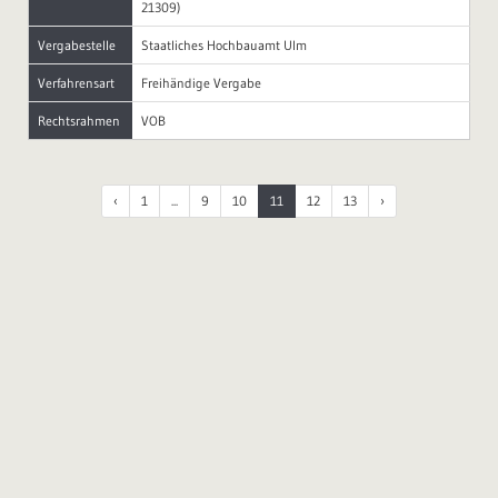
21309)
Vergabestelle
Staatliches Hochbauamt Ulm
Verfahrensart
Freihändige Vergabe
Rechtsrahmen
VOB
‹
1
...
9
10
11
12
13
›