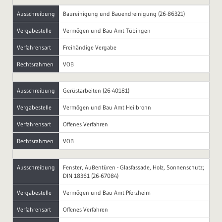
Ausschreibung
Baureinigung und Bauendreinigung (26-86321)
Vergabestelle
Vermögen und Bau Amt Tübingen
Verfahrensart
Freihändige Vergabe
Rechtsrahmen
VOB
Ausschreibung
Gerüstarbeiten (26-40181)
Vergabestelle
Vermögen und Bau Amt Heilbronn
Verfahrensart
Offenes Verfahren
Rechtsrahmen
VOB
Ausschreibung
Fenster, Außentüren - Glasfassade, Holz, Sonnenschutz;
DIN 18361 (26-67084)
Vergabestelle
Vermögen und Bau Amt Pforzheim
Verfahrensart
Offenes Verfahren