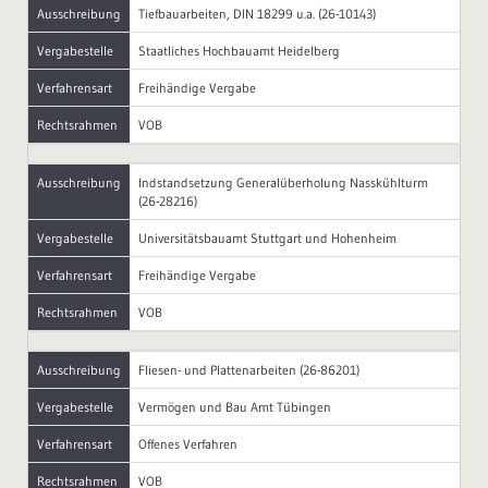
Ausschreibung
Tiefbauarbeiten, DIN 18299 u.a. (26-10143)
Vergabestelle
Staatliches Hochbauamt Heidelberg
Verfahrensart
Freihändige Vergabe
Rechtsrahmen
VOB
Ausschreibung
Indstandsetzung Generalüberholung Nasskühlturm
(26-28216)
Vergabestelle
Universitätsbauamt Stuttgart und Hohenheim
Verfahrensart
Freihändige Vergabe
Rechtsrahmen
VOB
Ausschreibung
Fliesen- und Plattenarbeiten (26-86201)
Vergabestelle
Vermögen und Bau Amt Tübingen
Verfahrensart
Offenes Verfahren
Rechtsrahmen
VOB