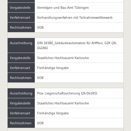
Vergabestelle
Vermögen und Bau Amt Tübingen
Verfahrensart
Verhandlungsverfahren mit Teilnahmewettbewerb
Rechtsrahmen
VOB
Ausschreibung
DIN 18386_Gebäudeautomation für AHMun, GZK (26-
04186)
Vergabestelle
Staatliches Hochbauamt Karlsruhe
Verfahrensart
Freihändige Vergabe
Rechtsrahmen
VOB
Ausschreibung
Prov. Liegenschaftssicherung (26-04185)
Vergabestelle
Staatliches Hochbauamt Karlsruhe
Verfahrensart
Freihändige Vergabe
Rechtsrahmen
VOB