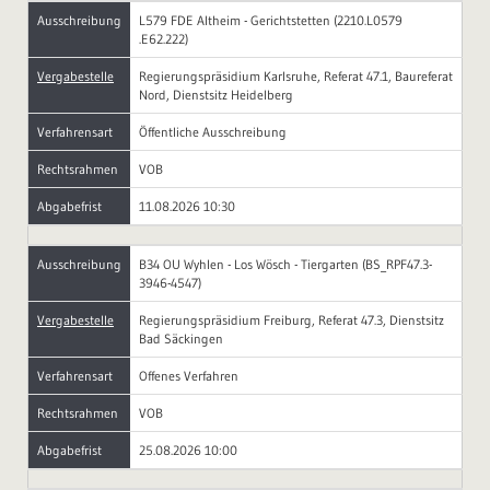
Ausschreibung
L579 FDE Altheim - Gerichtstetten (2210.L0579
.E62.222)
Vergabestelle
Regierungspräsidium Karlsruhe, Referat 47.1, Baureferat
Nord, Dienstsitz Heidelberg
Verfahrensart
Öffentliche Ausschreibung
Rechtsrahmen
VOB
Abgabefrist
11.08.2026 10:30
Ausschreibung
B34 OU Wyhlen - Los Wösch - Tiergarten (BS_RPF47.3-
3946-4547)
Vergabestelle
Regierungspräsidium Freiburg, Referat 47.3, Dienstsitz
Bad Säckingen
Verfahrensart
Offenes Verfahren
Rechtsrahmen
VOB
Abgabefrist
25.08.2026 10:00