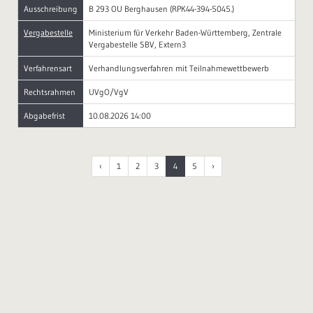
Ausschreibung
B 293 OU Berghausen (RPK44-394-5045.)
Vergabestelle
Ministerium für Verkehr Baden-Württemberg, Zentrale
Vergabestelle SBV, Extern3
Verfahrensart
Verhandlungsverfahren mit Teilnahmewettbewerb
Rechtsrahmen
UVgO/VgV
Abgabefrist
10.08.2026 14:00
‹
1
2
3
4
5
›