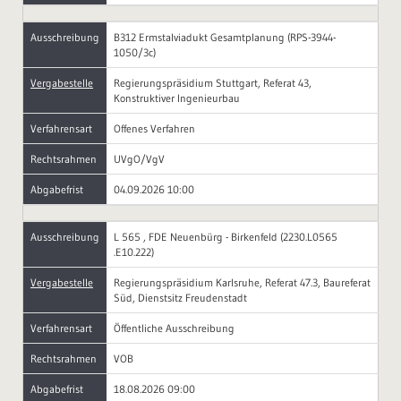
Ausschreibung
B312 Ermstalviadukt Gesamtplanung (RPS-3944-
1050/3c)
Vergabestelle
Regierungspräsidium Stuttgart, Referat 43,
Konstruktiver Ingenieurbau
Verfahrensart
Offenes Verfahren
Rechtsrahmen
UVgO/VgV
Abgabefrist
04.09.2026 10:00
Ausschreibung
L 565 , FDE Neuenbürg - Birkenfeld (2230.L0565
.E10.222)
Vergabestelle
Regierungspräsidium Karlsruhe, Referat 47.3, Baureferat
Süd, Dienstsitz Freudenstadt
Verfahrensart
Öffentliche Ausschreibung
Rechtsrahmen
VOB
Abgabefrist
18.08.2026 09:00