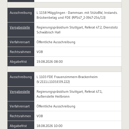
Ausschreibung
L 1158 Mögglingen - Dammsan. mit StützBW, Instands.
Brückenbelag und FDE (RPS47_2-3947-254/13)
Vergabestelle
Regierungspräsidium Stuttgart, Referat 47.2, Dienstsitz
Schwäbisch Hall
Verfahrensart
Öffentliche Ausschreibung
Rechtsrahmen
VOB
Abgabefrist
19.08.2026 08:00
Ausschreibung
L 1103 FDE Frauenzimmern-Brackenheim
(V.2111.L1103.E09.222)
Vergabestelle
Regierungspräsidium Stuttgart, Referat 47.1,
Außenstelle Heilbronn
Verfahrensart
Öffentliche Ausschreibung
Rechtsrahmen
VOB
Abgabefrist
18.08.2026 10:00