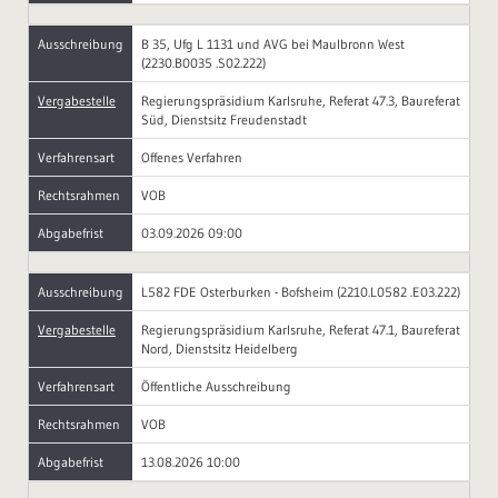
Ausschreibung
B 35, Ufg L 1131 und AVG bei Maulbronn West
(2230.B0035 .S02.222)
Vergabestelle
Regierungspräsidium Karlsruhe, Referat 47.3, Baureferat
Süd, Dienstsitz Freudenstadt
Verfahrensart
Offenes Verfahren
Rechtsrahmen
VOB
Abgabefrist
03.09.2026 09:00
Ausschreibung
L582 FDE Osterburken - Bofsheim (2210.L0582 .E03.222)
Vergabestelle
Regierungspräsidium Karlsruhe, Referat 47.1, Baureferat
Nord, Dienstsitz Heidelberg
Verfahrensart
Öffentliche Ausschreibung
Rechtsrahmen
VOB
Abgabefrist
13.08.2026 10:00