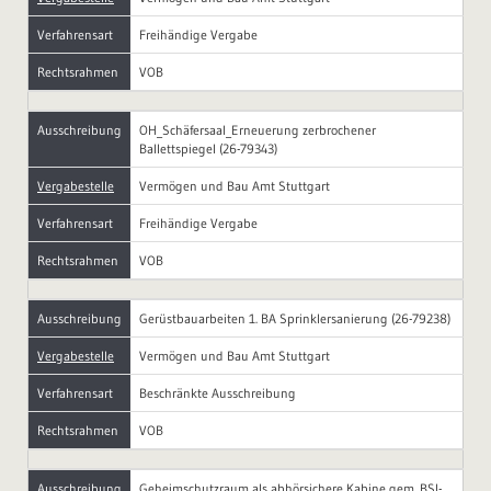
Verfahrensart
Freihändige Vergabe
Rechtsrahmen
VOB
Ausschreibung
OH_Schäfersaal_Erneuerung zerbrochener
Ballettspiegel (26-79343)
Vergabestelle
Vermögen und Bau Amt Stuttgart
Verfahrensart
Freihändige Vergabe
Rechtsrahmen
VOB
Ausschreibung
Gerüstbauarbeiten 1. BA Sprinklersanierung (26-79238)
Vergabestelle
Vermögen und Bau Amt Stuttgart
Verfahrensart
Beschränkte Ausschreibung
Rechtsrahmen
VOB
Ausschreibung
Geheimschutzraum als abhörsichere Kabine gem. BSI-