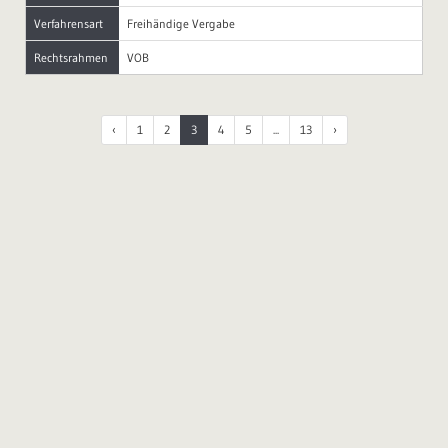
Verfahrensart
Freihändige Vergabe
Rechtsrahmen
VOB
‹
1
2
3
4
5
...
13
›