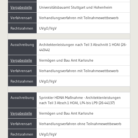
Vergabestelle
Universitätsbauamt Stuttgart und Hohenheim
Verfahrensart
Verhandlungsverfahren mit Teilnahmewettbewerb
Rechtsrahmen
UVgO/VgV
Ausschreibung
Architektenleistungen nach Teil 3 Abschnitt 1 HOAI (26-
44044)
Vergabestelle
Vermögen und Bau Amt Karlsruhe
Verfahrensart
Verhandlungsverfahren mit Teilnahmewettbewerb
Rechtsrahmen
UVgO/VgV
Ausschreibung
Sprinkler HDNA Maßnahme - Architektenleistungen
nach Teil 3 Absch.1 HOAI, LP4 bis LP9 (26-44137)
Vergabestelle
Vermögen und Bau Amt Karlsruhe
Verfahrensart
Verhandlungsverfahren ohne Teilnahmewettbewerb
Rechtsrahmen
UVgO/VgV