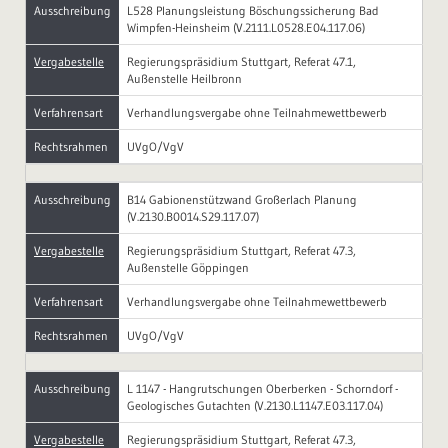
Ausschreibung
L528 Planungsleistung Böschungssicherung Bad
Wimpfen-Heinsheim (V.2111.L0528.E04.117.06)
Vergabestelle
Regierungspräsidium Stuttgart, Referat 47.1,
Außenstelle Heilbronn
Verfahrensart
Verhandlungsvergabe ohne Teilnahmewettbewerb
Rechtsrahmen
UVgO/VgV
Ausschreibung
B14 Gabionenstützwand Großerlach Planung
(V.2130.B0014.S29.117.07)
Vergabestelle
Regierungspräsidium Stuttgart, Referat 47.3,
Außenstelle Göppingen
Verfahrensart
Verhandlungsvergabe ohne Teilnahmewettbewerb
Rechtsrahmen
UVgO/VgV
Ausschreibung
L 1147 - Hangrutschungen Oberberken - Schorndorf -
Geologisches Gutachten (V.2130.L1147.E03.117.04)
Vergabestelle
Regierungspräsidium Stuttgart, Referat 47.3,