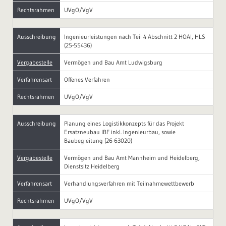
Rechtsrahmen
UVgO/VgV
Ausschreibung
Ingenieurleistungen nach Teil 4 Abschnitt 2 HOAI, HLS
(25-55436)
Vergabestelle
Vermögen und Bau Amt Ludwigsburg
Verfahrensart
Offenes Verfahren
Rechtsrahmen
UVgO/VgV
Ausschreibung
Planung eines Logistikkonzepts für das Projekt
Ersatzneubau IBF inkl. Ingenieurbau, sowie
Baubegleitung (26-63020)
Vergabestelle
Vermögen und Bau Amt Mannheim und Heidelberg,
Dienstsitz Heidelberg
Verfahrensart
Verhandlungsverfahren mit Teilnahmewettbewerb
Rechtsrahmen
UVgO/VgV