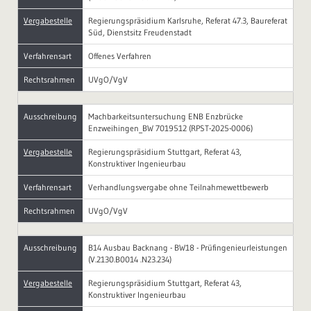
Vergabestelle
Regierungspräsidium Karlsruhe, Referat 47.3, Baureferat
Süd, Dienstsitz Freudenstadt
Verfahrensart
Offenes Verfahren
Rechtsrahmen
UVgO/VgV
Ausschreibung
Machbarkeitsuntersuchung ENB Enzbrücke
Enzweihingen_BW 7019512 (RPST-2025-0006)
Vergabestelle
Regierungspräsidium Stuttgart, Referat 43,
Konstruktiver Ingenieurbau
Verfahrensart
Verhandlungsvergabe ohne Teilnahmewettbewerb
Rechtsrahmen
UVgO/VgV
Ausschreibung
B14 Ausbau Backnang - BW18 - Prüfingenieurleistungen
(V.2130.B0014 .N23.234)
Vergabestelle
Regierungspräsidium Stuttgart, Referat 43,
Konstruktiver Ingenieurbau