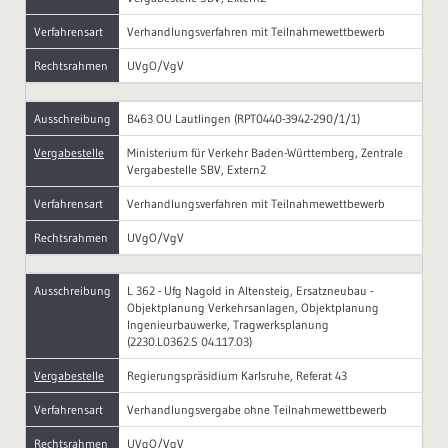
Verfahrensart
Verhandlungsverfahren mit Teilnahmewettbewerb
Rechtsrahmen
UVgO/VgV
Ausschreibung
B463 OU Lautlingen (RPT0440-3942-290/1/1)
Vergabestelle
Ministerium für Verkehr Baden-Württemberg, Zentrale
Vergabestelle SBV, Extern2
Verfahrensart
Verhandlungsverfahren mit Teilnahmewettbewerb
Rechtsrahmen
UVgO/VgV
Ausschreibung
L 362 - Ufg Nagold in Altensteig, Ersatzneubau -
Objektplanung Verkehrsanlagen, Objektplanung
Ingenieurbauwerke, Tragwerksplanung
(2230.L0362.S 04.117.03)
Vergabestelle
Regierungspräsidium Karlsruhe, Referat 43
Verfahrensart
Verhandlungsvergabe ohne Teilnahmewettbewerb
Rechtsrahmen
UVgO/VgV