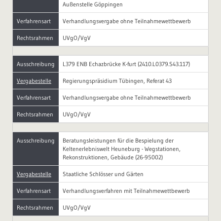
Außenstelle Göppingen
Verfahrensart
Verhandlungsvergabe ohne Teilnahmewettbewerb
Rechtsrahmen
UVgO/VgV
Ausschreibung
L379 ENB Echazbrücke K-furt (2410.L0379.S43.117)
Vergabestelle
Regierungspräsidium Tübingen, Referat 43
Verfahrensart
Verhandlungsvergabe ohne Teilnahmewettbewerb
Rechtsrahmen
UVgO/VgV
Ausschreibung
Beratungsleistungen für die Bespielung der
Keltenerlebniswelt Heuneburg - Wegstationen,
Rekonstruktionen, Gebäude (26-95002)
Vergabestelle
Staatliche Schlösser und Gärten
Verfahrensart
Verhandlungsverfahren mit Teilnahmewettbewerb
Rechtsrahmen
UVgO/VgV