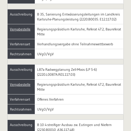
Ausschreibung
B 35, Sanierung Entwässerungsleitungen im Landkreis
Karlsruhe-Planungsleistung (2220.B0035. E12.117.02)
Vergabestelle
Regierungspräsidium Karlsruhe, Referat 47.2, Baureferat
Mitte
Verfahrensart
Verhandlungsvergabe ohne Teilnahmewettbewerb
Rechtsrahmen
UVgO/VgV
Ausschreibung
L87a Radwegplanung Zell-Moos (LP 5-6)
(2220.L0087A.R01.117.03)
Vergabestelle
Regierungspräsidium Karlsruhe, Referat 47.2, Baureferat
Mitte
Verfahrensart
Offenes Verfahren
Rechtsrahmen
UVgO/VgV
Ausschreibung
B 10 4-streifiger Ausbau zw. Eutingen und Niefern
(2230.B0010 .A36.117.48)