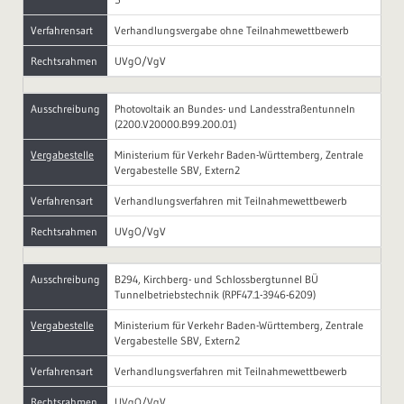
Verfahrensart
Verhandlungsvergabe ohne Teilnahmewettbewerb
Rechtsrahmen
UVgO/VgV
Ausschreibung
Photovoltaik an Bundes- und Landesstraßentunneln
(2200.V20000.B99.200.01)
Vergabestelle
Ministerium für Verkehr Baden-Württemberg, Zentrale
Vergabestelle SBV, Extern2
Verfahrensart
Verhandlungsverfahren mit Teilnahmewettbewerb
Rechtsrahmen
UVgO/VgV
Ausschreibung
B294, Kirchberg- und Schlossbergtunnel BÜ
Tunnelbetriebstechnik (RPF47.1-3946-6209)
Vergabestelle
Ministerium für Verkehr Baden-Württemberg, Zentrale
Vergabestelle SBV, Extern2
Verfahrensart
Verhandlungsverfahren mit Teilnahmewettbewerb
Rechtsrahmen
UVgO/VgV