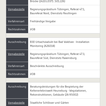
Brücke (2410.L0371 .S01.226)
Vergabestelle
Regierungspräsidium Tübingen, Referat 47.1,
Baureferat Nord, Dienstsitz Reutlingen
Verfahrensart
Freihändige Vergabe
Rechtsrahmen
VOB
Ausschreibung
B30 Urbachviadukt bei Bad Waldsee - Installation
Monitoring (A26018)
Vergabestelle
Regierungspräsidium Tübingen, Referat 47.3,
Baureferat Süd, Dienstsitz Ravensburg
Verfahrensart
Beschränkte Ausschreibung
Rechtsrahmen
VOB
Ausschreibung
Beratungsleistungen für die Bespielung der
Keltenerlebniswelt Heuneburg - Wegstationen,
Rekonstruktionen, Gebäude (26-95002)
Vergabestelle
Staatliche Schlösser und Gärten