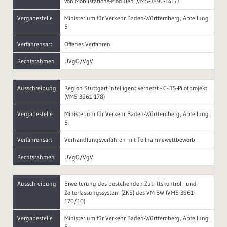
von Mobilstations-Modulen (VM5-3890-141/)
Vergabestelle
Ministerium für Verkehr Baden-Württemberg, Abteilung
5
Verfahrensart
Offenes Verfahren
Rechtsrahmen
UVgO/VgV
Ausschreibung
Region Stuttgart intelligent vernetzt - C-ITS-Pilotprojekt
(VM5-3961-178)
Vergabestelle
Ministerium für Verkehr Baden-Württemberg, Abteilung
5
Verfahrensart
Verhandlungsverfahren mit Teilnahmewettbewerb
Rechtsrahmen
UVgO/VgV
Ausschreibung
Erweiterung des bestehenden Zutrittskontroll- und
Zeiterfassungssystem (ZKS) des VM BW (VM5-3961-
170/10)
Vergabestelle
Ministerium für Verkehr Baden-Württemberg, Abteilung
5