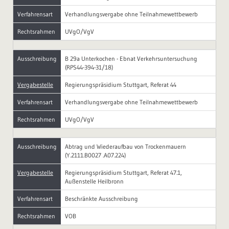
Verfahrensart
Verhandlungsvergabe ohne Teilnahmewettbewerb
Rechtsrahmen
UVgO/VgV
Ausschreibung
B 29a Unterkochen - Ebnat Verkehrsuntersuchung
(RPS44-394-31/18)
Vergabestelle
Regierungspräsidium Stuttgart, Referat 44
Verfahrensart
Verhandlungsvergabe ohne Teilnahmewettbewerb
Rechtsrahmen
UVgO/VgV
Ausschreibung
Abtrag und Wiederaufbau von Trockenmauern
(Y.2111.B0027 .A07.224)
Vergabestelle
Regierungspräsidium Stuttgart, Referat 47.1,
Außenstelle Heilbronn
Verfahrensart
Beschränkte Ausschreibung
Rechtsrahmen
VOB