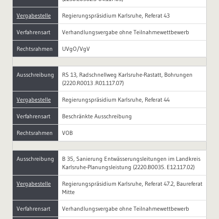
Vergabestelle
Regierungspräsidium Karlsruhe, Referat 43
Verfahrensart
Verhandlungsvergabe ohne Teilnahmewettbewerb
Rechtsrahmen
UVgO/VgV
Ausschreibung
RS 13, Radschnellweg Karlsruhe-Rastatt, Bohrungen
(2220.R0013 .R01.117.07)
Vergabestelle
Regierungspräsidium Karlsruhe, Referat 44
Verfahrensart
Beschränkte Ausschreibung
Rechtsrahmen
VOB
Ausschreibung
B 35, Sanierung Entwässerungsleitungen im Landkreis
Karlsruhe-Planungsleistung (2220.B0035. E12.117.02)
Vergabestelle
Regierungspräsidium Karlsruhe, Referat 47.2, Baureferat
Mitte
Verfahrensart
Verhandlungsvergabe ohne Teilnahmewettbewerb