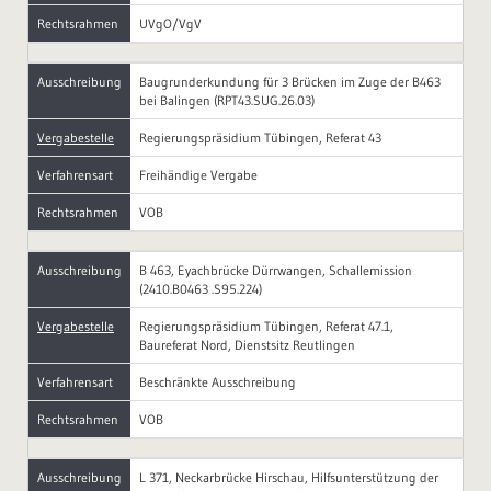
Rechtsrahmen
UVgO/VgV
Ausschreibung
Baugrunderkundung für 3 Brücken im Zuge der B463
bei Balingen (RPT43.SUG.26.03)
Vergabestelle
Regierungspräsidium Tübingen, Referat 43
Verfahrensart
Freihändige Vergabe
Rechtsrahmen
VOB
Ausschreibung
B 463, Eyachbrücke Dürrwangen, Schallemission
(2410.B0463 .S95.224)
Vergabestelle
Regierungspräsidium Tübingen, Referat 47.1,
Baureferat Nord, Dienstsitz Reutlingen
Verfahrensart
Beschränkte Ausschreibung
Rechtsrahmen
VOB
Ausschreibung
L 371, Neckarbrücke Hirschau, Hilfsunterstützung der