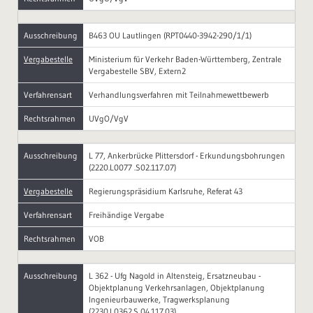
Ausschreibung
B463 OU Lautlingen (RPT0440-3942-290/1/1)
Vergabestelle
Ministerium für Verkehr Baden-Württemberg, Zentrale
Vergabestelle SBV, Extern2
Verfahrensart
Verhandlungsverfahren mit Teilnahmewettbewerb
Rechtsrahmen
UVgO/VgV
Ausschreibung
L 77, Ankerbrücke Plittersdorf - Erkundungsbohrungen
(2220.L0077 .S02.117.07)
Vergabestelle
Regierungspräsidium Karlsruhe, Referat 43
Verfahrensart
Freihändige Vergabe
Rechtsrahmen
VOB
Ausschreibung
L 362 - Ufg Nagold in Altensteig, Ersatzneubau -
Objektplanung Verkehrsanlagen, Objektplanung
Ingenieurbauwerke, Tragwerksplanung
(2230.L0362.S 04.117.03)