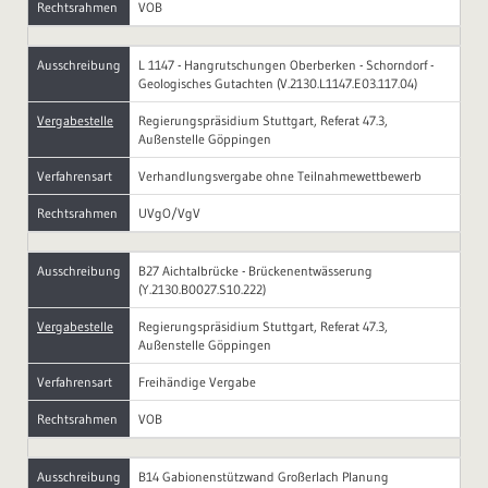
Rechtsrahmen
VOB
Ausschreibung
L 1147 - Hangrutschungen Oberberken - Schorndorf -
Geologisches Gutachten (V.2130.L1147.E03.117.04)
Vergabestelle
Regierungspräsidium Stuttgart, Referat 47.3,
Außenstelle Göppingen
Verfahrensart
Verhandlungsvergabe ohne Teilnahmewettbewerb
Rechtsrahmen
UVgO/VgV
Ausschreibung
B27 Aichtalbrücke - Brückenentwässerung
(Y.2130.B0027.S10.222)
Vergabestelle
Regierungspräsidium Stuttgart, Referat 47.3,
Außenstelle Göppingen
Verfahrensart
Freihändige Vergabe
Rechtsrahmen
VOB
Ausschreibung
B14 Gabionenstützwand Großerlach Planung