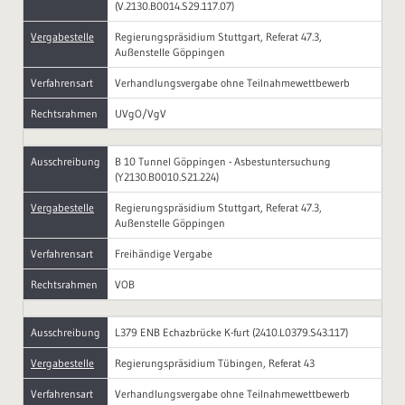
(V.2130.B0014.S29.117.07)
Vergabestelle
Regierungspräsidium Stuttgart, Referat 47.3,
Außenstelle Göppingen
Verfahrensart
Verhandlungsvergabe ohne Teilnahmewettbewerb
Rechtsrahmen
UVgO/VgV
Ausschreibung
B 10 Tunnel Göppingen - Asbestuntersuchung
(Y2130.B0010.S21.224)
Vergabestelle
Regierungspräsidium Stuttgart, Referat 47.3,
Außenstelle Göppingen
Verfahrensart
Freihändige Vergabe
Rechtsrahmen
VOB
Ausschreibung
L379 ENB Echazbrücke K-furt (2410.L0379.S43.117)
Vergabestelle
Regierungspräsidium Tübingen, Referat 43
Verfahrensart
Verhandlungsvergabe ohne Teilnahmewettbewerb