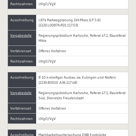
Rechtsrahmen
UVgO/VgV
Ausschreibung
L87a Radwegplanung Zell-Moos (LP 5-6)
(2220.L0087A.R01.117.03)
Vergabestelle
Regierungspräsidium Karlsruhe, Referat 47.2, Baureferat
Mitte
Verfahrensart
Offenes Verfahren
Rechtsrahmen
UVgO/VgV
Ausschreibung
B 10 4-streifiger Ausbau zw. Eutingen und Niefern
(2230.B0010 .A36.117.48)
Vergabestelle
Regierungspräsidium Karlsruhe, Referat 47.3, Baureferat
Süd, Dienstsitz Freudenstadt
Verfahrensart
Offenes Verfahren
Rechtsrahmen
UVgO/VgV
Ausschreibung
Machbarkeitsuntersuchung ENB Enzbrücke