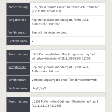
Ausschreibung
B 27, Neckarbrücke-Lauffen Korrosionsschutzarbeiten
(Y.2111.B0027.S20.223)
Vergabestelle
Regierungspräsidium Stuttgart, Referat 47.1,
Außenstelle Heilbronn
Verfahrensart
Beschränkte Ausschreibung
Rechtsrahmen
VOB
Ausschreibung
L528 Planungsleistung Böschungssicherung Bad
Wimpfen-Heinsheim (V.2111.L0528.E04.117.06)
Vergabestelle
Regierungspräsidium Stuttgart, Referat 47.1,
Außenstelle Heilbronn
Verfahrensart
Verhandlungsvergabe ohne Teilnahmewettbewerb
Rechtsrahmen
UVgO/VgV
Ausschreibung
L 1103 Pfaffenhofen-Güglingen Oberbodenauftrag 2
(V.2111.L1103.N11.256)