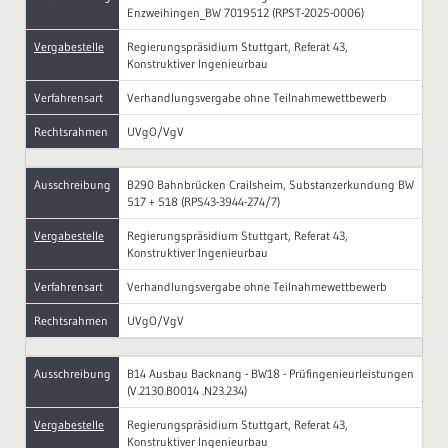
Enzweihingen_BW 7019512 (RPST-2025-0006)
Vergabestelle
Regierungspräsidium Stuttgart, Referat 43,
Konstruktiver Ingenieurbau
Verfahrensart
Verhandlungsvergabe ohne Teilnahmewettbewerb
Rechtsrahmen
UVgO/VgV
Ausschreibung
B290 Bahnbrücken Crailsheim, Substanzerkundung BW
517 + 518 (RPS43-3944-274/7)
Vergabestelle
Regierungspräsidium Stuttgart, Referat 43,
Konstruktiver Ingenieurbau
Verfahrensart
Verhandlungsvergabe ohne Teilnahmewettbewerb
Rechtsrahmen
UVgO/VgV
Ausschreibung
B14 Ausbau Backnang - BW18 - Prüfingenieurleistungen
(V.2130.B0014 .N23.234)
Vergabestelle
Regierungspräsidium Stuttgart, Referat 43,
Konstruktiver Ingenieurbau