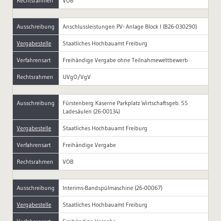
Rechtsrahmen
VOB
Ausschreibung
Anschlussleistungen PV- Anlage Block I (B26-030290)
Vergabestelle
Staatliches Hochbauamt Freiburg
Verfahrensart
Freihändige Vergabe ohne Teilnahmewettbewerb
Rechtsrahmen
UVgO/VgV
Ausschreibung
Fürstenberg Kaserne Parkplatz Wirtschaftsgeb. 55
Ladesäulen (26-00134)
Vergabestelle
Staatliches Hochbauamt Freiburg
Verfahrensart
Freihändige Vergabe
Rechtsrahmen
VOB
Ausschreibung
Interims-Bandspülmaschine (26-00067)
Vergabestelle
Staatliches Hochbauamt Freiburg