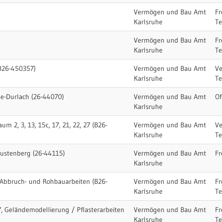
Vermögen und Bau Amt
Fr
Karlsruhe
T
Vermögen und Bau Amt
Fr
Karlsruhe
T
B26-450357)
Vermögen und Bau Amt
V
Karlsruhe
T
e-Durlach (26-44070)
Vermögen und Bau Amt
Of
Karlsruhe
um 2, 3, 13, 15c, 17, 21, 22, 27 (B26-
Vermögen und Bau Amt
V
Karlsruhe
T
gustenberg (26-44115)
Vermögen und Bau Amt
Fr
Karlsruhe
 Abbruch- und Rohbauarbeiten (B26-
Vermögen und Bau Amt
Fr
Karlsruhe
T
, Geländemodellierung / Pflasterarbeiten
Vermögen und Bau Amt
Fr
Karlsruhe
T