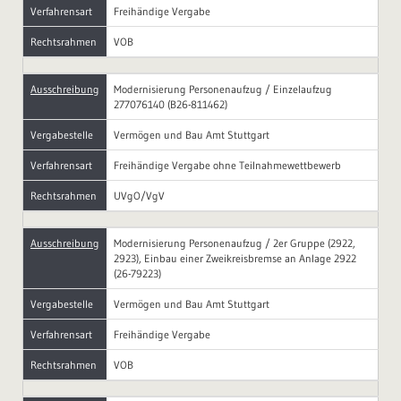
Verfahrensart
Freihändige Vergabe
Rechtsrahmen
VOB
Ausschreibung
Modernisierung Personenaufzug / Einzelaufzug
277076140 (B26-811462)
Vergabestelle
Vermögen und Bau Amt Stuttgart
Verfahrensart
Freihändige Vergabe ohne Teilnahmewettbewerb
Rechtsrahmen
UVgO/VgV
Ausschreibung
Modernisierung Personenaufzug / 2er Gruppe (2922,
2923), Einbau einer Zweikreisbremse an Anlage 2922
(26-79223)
Vergabestelle
Vermögen und Bau Amt Stuttgart
Verfahrensart
Freihändige Vergabe
Rechtsrahmen
VOB