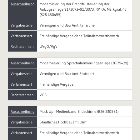
Ausschreibung
Modernisierung der Brandfallsteuerung der
Aufzugsanlage 91/3072+91/3073, RP KA, Markgraf. 46
(B26-450455)
Vergabestelle
Vermögen und Bau Amt Karlsruhe
Verfahrensart
Freihändige Vergabe ohne Teilnahmewettbewerb
Rechtsrahmen
UVgO/VgV
Ausschreibung
Modernesierung Sprachalarmierungsanlage (26-79429)
Vergabestelle
Vermögen und Bau Amt Stuttgart
Verfahrensart
Freihändige Vergabe
Rechtsrahmen
VOB
Ausschreibung
Mock Up - Medienband Bildschirme (B26-230581)
Vergabestelle
Staatliches Hochbauamt Ulm
Verfahrensart
Freihändige Vergabe ohne Teilnahmewettbewerb