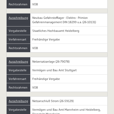
Rechtsrahmen
VOB
Ausschreibung
Neubau Gefahrstofflager - Elektro - Primion
Gefahrenmanagement DIN 18299 u.a. (26-10131)
Vergabestelle
Staatliches Hochbauamt Heidelberg
Verfahrensart
Freihändige Vergabe
Rechtsrahmen
VOB
Ausschreibung
Netzersatzanlage (26-79078)
Vergabestelle
Vermögen und Bau Amt Stuttgart
Verfahrensart
Freihändige Vergabe
Rechtsrahmen
VOB
Ausschreibung
Netzanschluß Strom (26-59129)
Vergabestelle
Vermögen und Bau Amt Mannheim und Heidelberg,
Dienstsitz Mannheim