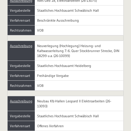
Ausschreibung
Nies Geb 18, Elektroarbeiten (26-13075)
Vergabestelle
Staatliches Hochbauamt Schwäbisch Hall
Verfahrensart
Beschränkte Ausschreibung
Rechtsrahmen
VOB
Ausschreibung
Neuverlegung (Hochlegung) Heizung- und
Kaltwasserleitung 7.-6. Quer Stockbrunner Strecke, DIN
18299 u.a. (26-10099)
Vergabestelle
Staatliches Hochbauamt Heidelberg
Verfahrensart
Freihändige Vergabe
Rechtsrahmen
VOB
Ausschreibung
Neubau Kfz-Hallen Leopard II Elektroarbeiten (26-
13093)
Vergabestelle
Staatliches Hochbauamt Schwäbisch Hall
Verfahrensart
Offenes Verfahren