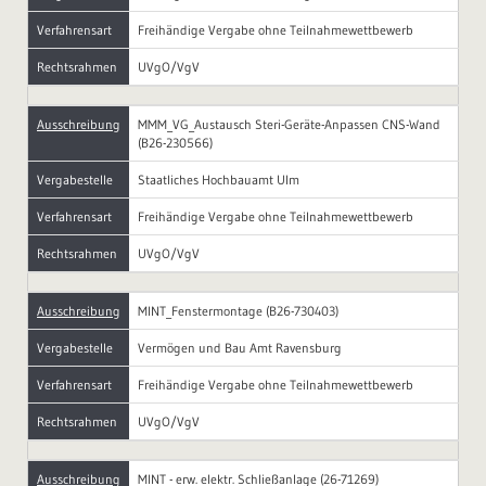
Verfahrensart
Freihändige Vergabe ohne Teilnahmewettbewerb
Rechtsrahmen
UVgO/VgV
Ausschreibung
MMM_VG_Austausch Steri-Geräte-Anpassen CNS-Wand
(B26-230566)
Vergabestelle
Staatliches Hochbauamt Ulm
Verfahrensart
Freihändige Vergabe ohne Teilnahmewettbewerb
Rechtsrahmen
UVgO/VgV
Ausschreibung
MINT_Fenstermontage (B26-730403)
Vergabestelle
Vermögen und Bau Amt Ravensburg
Verfahrensart
Freihändige Vergabe ohne Teilnahmewettbewerb
Rechtsrahmen
UVgO/VgV
Ausschreibung
MINT - erw. elektr. Schließanlage (26-71269)