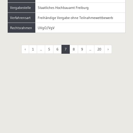
Vergabestelle
Staatliches Hochbauamt Freiburg
Verfahrensart
Freihändige Vergabe ohne Teilnahmewettbewerb
Rechtsrahmen
UVgO/VgV
‹
1
...
5
6
7
8
9
...
20
›