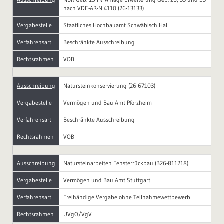
nach VDE-AR-N 4110 (26-13133)
Vergabestelle
Staatliches Hochbauamt Schwäbisch Hall
Verfahrensart
Beschränkte Ausschreibung
Rechtsrahmen
VOB
Ausschreibung
Natursteinkonservierung (26-67103)
Vergabestelle
Vermögen und Bau Amt Pforzheim
Verfahrensart
Beschränkte Ausschreibung
Rechtsrahmen
VOB
Ausschreibung
Natursteinarbeiten Fensterrückbau (B26-811218)
Vergabestelle
Vermögen und Bau Amt Stuttgart
Verfahrensart
Freihändige Vergabe ohne Teilnahmewettbewerb
Rechtsrahmen
UVgO/VgV