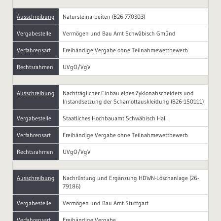
Ausschreibung
Natursteinarbeiten (B26-770303)
Vergabestelle
Vermögen und Bau Amt Schwäbisch Gmünd
Verfahrensart
Freihändige Vergabe ohne Teilnahmewettbewerb
Rechtsrahmen
UVgO/VgV
Ausschreibung
Nachträglicher Einbau eines Zyklonabscheiders und
Instandsetzung der Schamottauskleidung (B26-150111)
Vergabestelle
Staatliches Hochbauamt Schwäbisch Hall
Verfahrensart
Freihändige Vergabe ohne Teilnahmewettbewerb
Rechtsrahmen
UVgO/VgV
Ausschreibung
Nachrüstung und Ergänzung HDWN-Löschanlage (26-
79186)
Vergabestelle
Vermögen und Bau Amt Stuttgart
Verfahrensart
Freihändige Vergabe