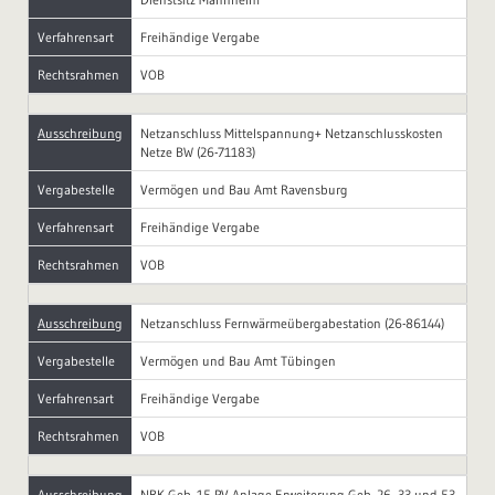
Verfahrensart
Freihändige Vergabe
Rechtsrahmen
VOB
Ausschreibung
Netzanschluss Mittelspannung+ Netzanschlusskosten
Netze BW (26-71183)
Vergabestelle
Vermögen und Bau Amt Ravensburg
Verfahrensart
Freihändige Vergabe
Rechtsrahmen
VOB
Ausschreibung
Netzanschluss Fernwärmeübergabestation (26-86144)
Vergabestelle
Vermögen und Bau Amt Tübingen
Verfahrensart
Freihändige Vergabe
Rechtsrahmen
VOB
Ausschreibung
NBK Geb. 15 PV-Anlage Erweiterung Geb. 26, 33 und 53