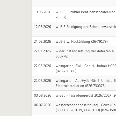
19.06.2026
WLB-S Rückbau Benzinabscheider und
79367)
12.06.2026
WLB-S Reinigung der Schmutzwasserle
24.03.2026
WLB-Erw. Notkühlung (26-79179)
27.07.2026
Wider Instandsetzung der defekten NEA
350778)
22.06.2026
Weingarten, RWU, Geb.H, Umbau H002, 
(B26-730386)
22.06.2026
Weingarten, Abt-Hyller-Str.9, Umbau B
Elektroinstallation (B26-730376)
03.08.2026
W-Bau - Fassadengerüst 2026/2027 (2
06.07.2026
Wasserschadenbeseitigung - Geweküb
(3000,3084,3039,3034,3023) (B26-350