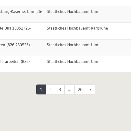
sburg-Kaserne, Ulm (26-
Staatliches Hochbauamt Ulm
de DIN 18351 (25-
Staatliches Hochbauamt Karlsruhe
ten (B26-230525)
Staatliches Hochbauamt Ulm
erarbeiten (B26-
Staatliches Hochbauamt Ulm
1
2
3
...
20
›