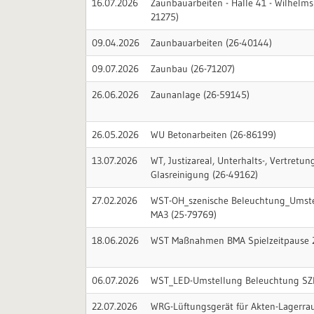
16.07.2026
Zaunbauarbeiten - Halle 41 - Wilhelm
21275)
09.04.2026
Zaunbauarbeiten (26-40144)
09.07.2026
Zaunbau (26-71207)
26.06.2026
Zaunanlage (26-59145)
26.05.2026
WU Betonarbeiten (26-86199)
13.07.2026
WT, Justizareal, Unterhalts-, Vertretu
Glasreinigung (26-49162)
27.02.2026
WST-OH_szenische Beleuchtung_Umst
MA3 (25-79769)
18.06.2026
WST Maßnahmen BMA Spielzeitpause 
06.07.2026
WST_LED-Umstellung Beleuchtung SZP
22.07.2026
WRG-Lüftungsgerät für Akten-Lagerra