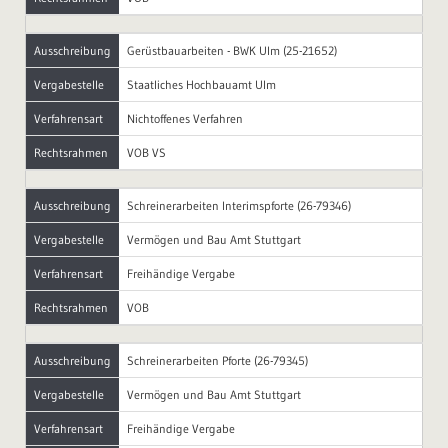
Ausschreibung
Gerüstbauarbeiten - BWK Ulm (25-21652)
Vergabestelle
Staatliches Hochbauamt Ulm
Verfahrensart
Nichtoffenes Verfahren
Rechtsrahmen
VOB VS
Ausschreibung
Schreinerarbeiten Interimspforte (26-79346)
Vergabestelle
Vermögen und Bau Amt Stuttgart
Verfahrensart
Freihändige Vergabe
Rechtsrahmen
VOB
Ausschreibung
Schreinerarbeiten Pforte (26-79345)
Vergabestelle
Vermögen und Bau Amt Stuttgart
Verfahrensart
Freihändige Vergabe