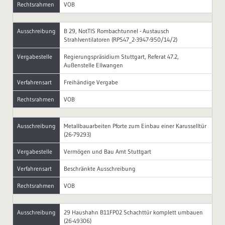
Rechtsrahmen
VOB
Ausschreibung
B 29, NotTIS Rombachtunnel - Austausch
Strahlventilatoren (RPS47_2-3947-950/14/2)
Vergabestelle
Regierungspräsidium Stuttgart, Referat 47.2,
Außenstelle Ellwangen
Verfahrensart
Freihändige Vergabe
Rechtsrahmen
VOB
Ausschreibung
Metallbauarbeiten Pforte zum Einbau einer Karusselltür
(26-79293)
Vergabestelle
Vermögen und Bau Amt Stuttgart
Verfahrensart
Beschränkte Ausschreibung
Rechtsrahmen
VOB
Ausschreibung
29 Haushahn B11FP02 Schachttür komplett umbauen
(26-49306)