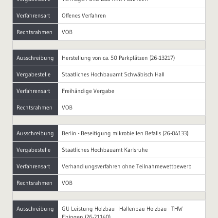
Verfahrensart
Offenes Verfahren
Rechtsrahmen
VOB
Ausschreibung
Herstellung von ca. 50 Parkplätzen (26-13217)
Vergabestelle
Staatliches Hochbauamt Schwäbisch Hall
Verfahrensart
Freihändige Vergabe
Rechtsrahmen
VOB
Ausschreibung
Berlin - Beseitigung mikrobiellen Befalls (26-04133)
Vergabestelle
Staatliches Hochbauamt Karlsruhe
Verfahrensart
Verhandlungsverfahren ohne Teilnahmewettbewerb
Rechtsrahmen
VOB
Ausschreibung
GU-Leistung Holzbau - Hallenbau Holzbau - THW
Ehingen (26-21140)