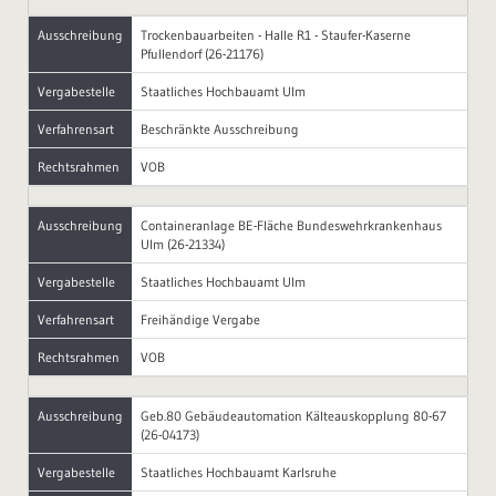
Ausschreibung
Trockenbauarbeiten - Halle R1 - Staufer-Kaserne
Pfullendorf (26-21176)
Vergabestelle
Staatliches Hochbauamt Ulm
Verfahrensart
Beschränkte Ausschreibung
Rechtsrahmen
VOB
Ausschreibung
Containeranlage BE-Fläche Bundeswehrkrankenhaus
Ulm (26-21334)
Vergabestelle
Staatliches Hochbauamt Ulm
Verfahrensart
Freihändige Vergabe
Rechtsrahmen
VOB
Ausschreibung
Geb.80 Gebäudeautomation Kälteauskopplung 80-67
(26-04173)
Vergabestelle
Staatliches Hochbauamt Karlsruhe