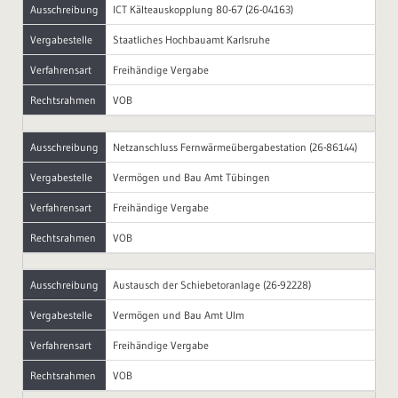
Ausschreibung
ICT Kälteauskopplung 80-67 (26-04163)
Vergabestelle
Staatliches Hochbauamt Karlsruhe
Verfahrensart
Freihändige Vergabe
Rechtsrahmen
VOB
Ausschreibung
Netzanschluss Fernwärmeübergabestation (26-86144)
Vergabestelle
Vermögen und Bau Amt Tübingen
Verfahrensart
Freihändige Vergabe
Rechtsrahmen
VOB
Ausschreibung
Austausch der Schiebetoranlage (26-92228)
Vergabestelle
Vermögen und Bau Amt Ulm
Verfahrensart
Freihändige Vergabe
Rechtsrahmen
VOB