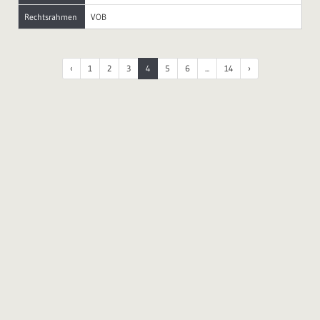
Rechtsrahmen
VOB
‹
1
2
3
4
5
6
...
14
›