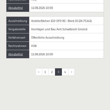
Abgabefrist
11.08.2026 10:00
Ausschreibung
Anleiterflächen (GD OFD BZ - Block D) (26-75242)
Vergabestelle
Vermögen und Bau Amt Schwäbisch Gmünd
Verfahrensart
Öffentliche Ausschreibung
Rechtsrahmen
VOB
Abgabefrist
11.08.2026 10:00
‹
1
2
3
4
›