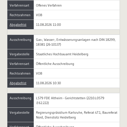
Verfahrensart
Offenes Verfahren
Rechtsrahmen
VOB
Abgabefrist
11.08.2026 11:00
Ausschreibung
Gas-, Wasser-, Entwässerungsanlagen nach DIN 18299,
18381 (26-10137)
Vergabestelle
Staatliches Hochbauamt Heidelberg
Verfahrensart
Öffentliche Ausschreibung
Rechtsrahmen
VOB
Abgabefrist
11.08.2026 10:30
Ausschreibung
L579 FDE Altheim - Gerichtstetten (2210.L0579
.E62.222)
Vergabestelle
Regierungspräsidium Karlsruhe, Referat 47.1, Baureferat
Nord, Dienstsitz Heidelberg
Verfahrensart
Öffentliche Ausschreibung