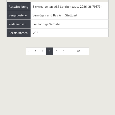
Ausschreibung
Elektroarbeiten WST Spielzeitpause 2026 (26-79379)
Vergabestelle
Vermögen und Bau Amt Stuttgart
Verfahrensart
Freihändige Vergabe
Rechtsrahmen
VOB
‹
1
2
3
4
5
...
20
›