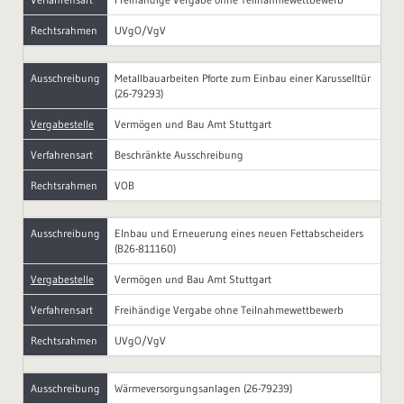
Rechtsrahmen
UVgO/VgV
Ausschreibung
Metallbauarbeiten Pforte zum Einbau einer Karusselltür
(26-79293)
Vergabestelle
Vermögen und Bau Amt Stuttgart
Verfahrensart
Beschränkte Ausschreibung
Rechtsrahmen
VOB
Ausschreibung
EInbau und Erneuerung eines neuen Fettabscheiders
(B26-811160)
Vergabestelle
Vermögen und Bau Amt Stuttgart
Verfahrensart
Freihändige Vergabe ohne Teilnahmewettbewerb
Rechtsrahmen
UVgO/VgV
Ausschreibung
Wärmeversorgungsanlagen (26-79239)