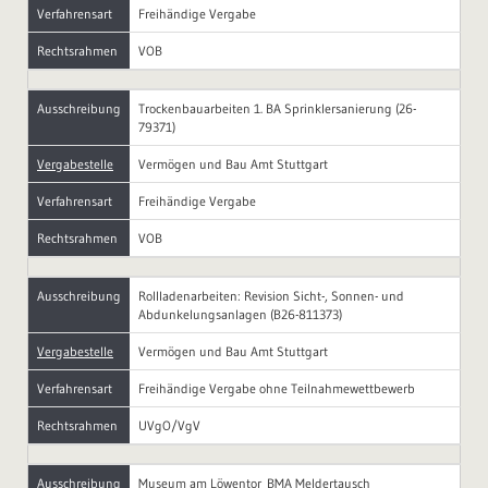
Verfahrensart
Freihändige Vergabe
Rechtsrahmen
VOB
Ausschreibung
Trockenbauarbeiten 1. BA Sprinklersanierung (26-
79371)
Vergabestelle
Vermögen und Bau Amt Stuttgart
Verfahrensart
Freihändige Vergabe
Rechtsrahmen
VOB
Ausschreibung
Rollladenarbeiten: Revision Sicht-, Sonnen- und
Abdunkelungsanlagen (B26-811373)
Vergabestelle
Vermögen und Bau Amt Stuttgart
Verfahrensart
Freihändige Vergabe ohne Teilnahmewettbewerb
Rechtsrahmen
UVgO/VgV
Ausschreibung
Museum am Löwentor_BMA Meldertausch_