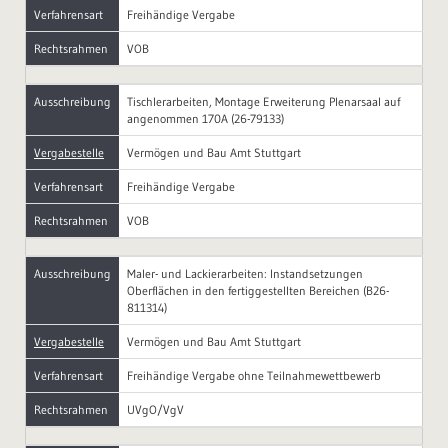
Verfahrensart
Freihändige Vergabe
Rechtsrahmen
VOB
Ausschreibung
Tischlerarbeiten, Montage Erweiterung Plenarsaal auf
angenommen 170A (26-79133)
Vergabestelle
Vermögen und Bau Amt Stuttgart
Verfahrensart
Freihändige Vergabe
Rechtsrahmen
VOB
Ausschreibung
Maler- und Lackierarbeiten: Instandsetzungen
Oberflächen in den fertiggestellten Bereichen (B26-
811314)
Vergabestelle
Vermögen und Bau Amt Stuttgart
Verfahrensart
Freihändige Vergabe ohne Teilnahmewettbewerb
Rechtsrahmen
UVgO/VgV