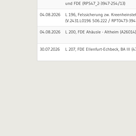
und FDE (RPS47_2-3947-254/13)
04.08.2026
L 196, Felssicherung zw. Kreenheinstet
(V.2431.L0196 S06.222 / RPT0473-39
04.08.2026
L 200, FDE Ahäusle - Altheim (A26014
30.07.2026
L 207, FDE Ellenfurt-Echbeck, BA III (47