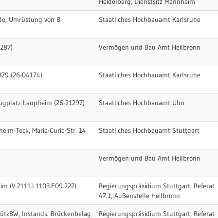
Heidelberg, Dienstsitz Mannheim
lde, Umrüstung von 8
Staatliches Hochbauamt Karlsruhe
287)
Vermögen und Bau Amt Heilbronn
379 (26-04174)
Staatliches Hochbauamt Karlsruhe
Flugplatz Laupheim (26-21297)
Staatliches Hochbauamt Ulm
eim-Teck, Marie-Curie-Str. 14
Staatliches Hochbauamt Stuttgart
Vermögen und Bau Amt Heilbronn
m (V.2111.L1103.E09.222)
Regierungspräsidium Stuttgart, Referat
47.1, Außenstelle Heilbronn
ützBW, Instands. Brückenbelag
Regierungspräsidium Stuttgart, Referat