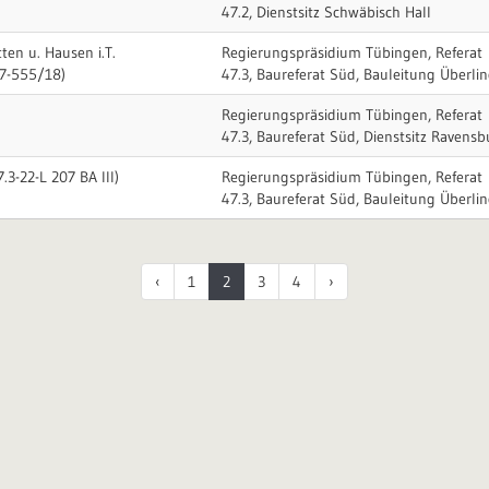
47.2, Dienstsitz Schwäbisch Hall
ten u. Hausen i.T.
Regierungspräsidium Tübingen, Referat
47-555/18)
47.3, Baureferat Süd, Bauleitung Überli
)
Regierungspräsidium Tübingen, Referat
47.3, Baureferat Süd, Dienstsitz Ravensb
.3-22-L 207 BA III)
Regierungspräsidium Tübingen, Referat
47.3, Baureferat Süd, Bauleitung Überli
‹
1
2
3
4
›