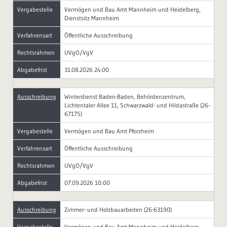
Vergabestelle
Vermögen und Bau Amt Mannheim und Heidelberg,
Dienstsitz Mannheim
Verfahrensart
Öffentliche Ausschreibung
Rechtsrahmen
UVgO/VgV
Abgabefrist
31.08.2026 24:00
Ausschreibung
Winterdienst Baden-Baden, Behördenzentrum,
Lichtentaler Allee 11, Schwarzwald- und Hildastraße (26-
67175)
Vergabestelle
Vermögen und Bau Amt Pforzheim
Verfahrensart
Öffentliche Ausschreibung
Rechtsrahmen
UVgO/VgV
Abgabefrist
07.09.2026 10:00
Ausschreibung
Zimmer- und Holzbauarbeiten (26-63190)
Vergabestelle
Vermögen und Bau Amt Mannheim und Heidelberg,