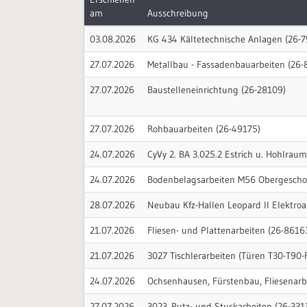
am
Ausschreibung
03.08.2026
KG 434 Kältetechnische Anlagen (26-
27.07.2026
Metallbau - Fassadenbauarbeiten (26-
27.07.2026
Baustelleneinrichtung (26-28109)
27.07.2026
Rohbauarbeiten (26-49175)
24.07.2026
CyVy 2. BA 3.025.2 Estrich u. Hohlra
24.07.2026
Bodenbelagsarbeiten M56 Obergeschos
28.07.2026
Neubau Kfz-Hallen Leopard II Elektroa
21.07.2026
Fliesen- und Plattenarbeiten (26-8616
21.07.2026
3027 Tischlerarbeiten (Türen T30-T90-
24.07.2026
Ochsenhausen, Fürstenbau, Fliesenarb
27.07.2026
3023_Putz- und Stuckarbeiten (26-331