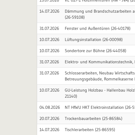
13.07.2026
VE 027-1 Holzinnentüren (RW - JVA) (2
14.07.2026
Dämmung und Brandschutzarbeiten a
(26-59108)
31.07.2026
Fenster und Außentüren (26-40178)
10.07.2026
Lüftungsinstallation (26-00098)
10.07.2026
Sondertore zur Bühne (26-44058)
31.07.2026
Elektro- und Kommunikationstechnik,
31.07.2026
Schlosserarbeiten, Neubau Wirtschafts
Betreuungsgebäude, Rommelkaserne D
10.07.2026
GU-Leistung Holzbau - Hallenbau Holz
21140)
04.08.2026
NT HfWU HKT Elektroinstallation (26-
20.07.2026
Trockenbauarbeiten (25-86584)
14.07.2026
Tischlerarbeiten (25-86595)