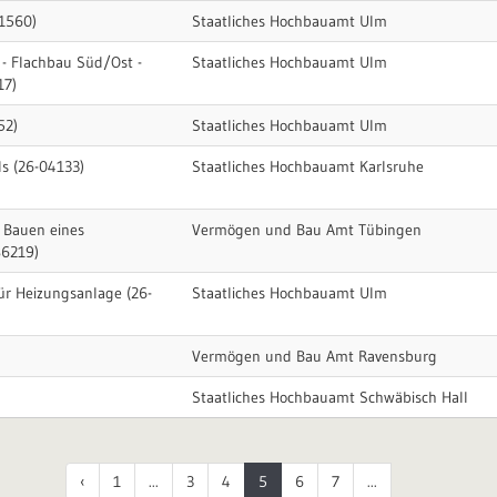
1560)
Staatliches Hochbauamt Ulm
 - Flachbau Süd/Ost -
Staatliches Hochbauamt Ulm
17)
52)
Staatliches Hochbauamt Ulm
ls (26-04133)
Staatliches Hochbauamt Karlsruhe
 Bauen eines
Vermögen und Bau Amt Tübingen
86219)
ür Heizungsanlage (26-
Staatliches Hochbauamt Ulm
Vermögen und Bau Amt Ravensburg
Staatliches Hochbauamt Schwäbisch Hall
‹
1
...
3
4
5
6
7
...