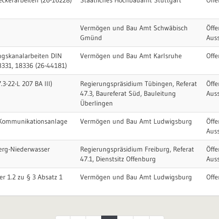
ckerarbeiten (26-16228)
Staatliches Hochbauamt Stuttgart
Offe
Vermögen und Bau Amt Schwäbisch
Öffe
Gmünd
Aus
ngskanalarbeiten DIN
Vermögen und Bau Amt Karlsruhe
Offe
8331, 18336 (26-44181)
.3-22-L 207 BA III)
Regierungspräsidium Tübingen, Referat
Öffe
47.3, Baureferat Süd, Bauleitung
Aus
Überlingen
 Kommunikationsanlage
Vermögen und Bau Amt Ludwigsburg
Öffe
Aus
erg-Niederwasser
Regierungspräsidium Freiburg, Referat
Öffe
47.1, Dienstsitz Offenburg
Aus
er 1.2 zu § 3 Absatz 1
Vermögen und Bau Amt Ludwigsburg
Offe