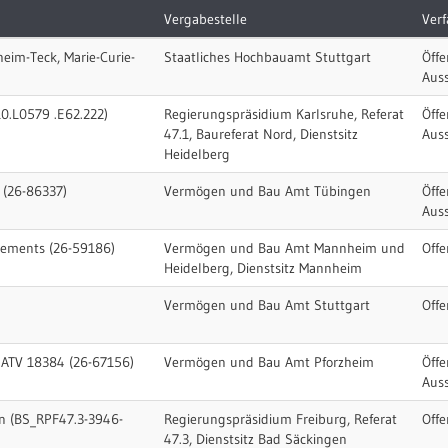
Vergabestelle
Verf
eim-Teck, Marie-Curie-
Staatliches Hochbauamt Stuttgart
Öffe
Aus
10.L0579 .E62.222)
Regierungspräsidium Karlsruhe, Referat
Öffe
47.1, Baureferat Nord, Dienstsitz
Aus
Heidelberg
 (26-86337)
Vermögen und Bau Amt Tübingen
Öffe
Aus
ements (26-59186)
Vermögen und Bau Amt Mannheim und
Offe
Heidelberg, Dienstsitz Mannheim
Vermögen und Bau Amt Stuttgart
Offe
 ATV 18384 (26-67156)
Vermögen und Bau Amt Pforzheim
Öffe
Aus
en (BS_RPF47.3-3946-
Regierungspräsidium Freiburg, Referat
Offe
47.3, Dienstsitz Bad Säckingen