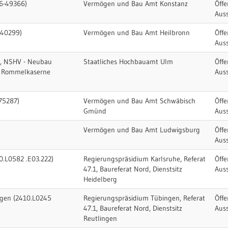
26-49366)
Vermögen und Bau Amt Konstanz
Öffe
Aus
-40299)
Vermögen und Bau Amt Heilbronn
Öffe
Aus
ge, NSHV - Neubau
Staatliches Hochbauamt Ulm
Öffe
- Rommelkaserne
Aus
-75287)
Vermögen und Bau Amt Schwäbisch
Öffe
Gmünd
Aus
)
Vermögen und Bau Amt Ludwigsburg
Öffe
Aus
0.L0582 .E03.222)
Regierungspräsidium Karlsruhe, Referat
Öffe
47.1, Baureferat Nord, Dienstsitz
Aus
Heidelberg
ngen (2410.L0245
Regierungspräsidium Tübingen, Referat
Öffe
47.1, Baureferat Nord, Dienstsitz
Aus
Reutlingen