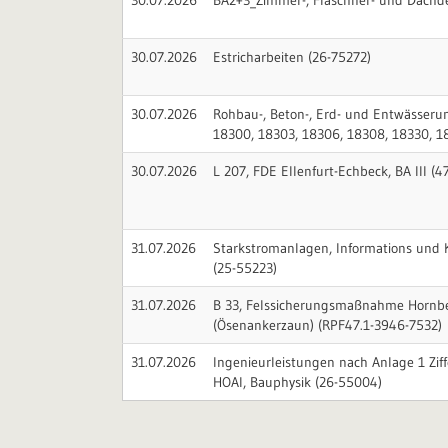
30.07.2026
BA2+3_Zimmer-, Flaschner- und Dachde
30.07.2026
Estricharbeiten (26-75272)
30.07.2026
Rohbau-, Beton-, Erd- und Entwässeru
18300, 18303, 18306, 18308, 18330, 1
30.07.2026
L 207, FDE Ellenfurt-Echbeck, BA III (47
31.07.2026
Starkstromanlagen, Informations und
(25-55223)
31.07.2026
B 33, Felssicherungsmaßnahme Hornb
(Ösenankerzaun) (RPF47.1-3946-7532)
31.07.2026
Ingenieurleistungen nach Anlage 1 Ziff
HOAI, Bauphysik (26-55004)