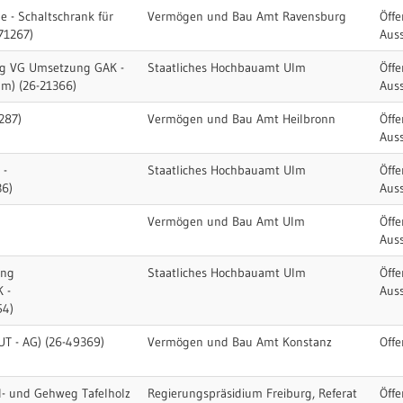
 - Schaltschrank für
Vermögen und Bau Amt Ravensburg
Öffe
71267)
Aus
ng VG Umsetzung GAK -
Staatliches Hochbauamt Ulm
Öffe
m) (26-21366)
Aus
287)
Vermögen und Bau Amt Heilbronn
Öffe
Aus
 -
Staatliches Hochbauamt Ulm
Öffe
36)
Aus
Vermögen und Bau Amt Ulm
Öffe
Aus
ung
Staatliches Hochbauamt Ulm
Öffe
 -
Aus
54)
UT - AG) (26-49369)
Vermögen und Bau Amt Konstanz
Offe
d- und Gehweg Tafelholz
Regierungspräsidium Freiburg, Referat
Öffe