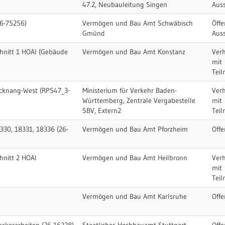
47.2, Neubauleitung Singen
Aus
26-75256)
Vermögen und Bau Amt Schwäbisch
Öffe
Gmünd
Aus
chnitt 1 HOAI (Gebäude
Vermögen und Bau Amt Konstanz
Ver
mit
Tei
cknang-West (RPS47_3-
Ministerium für Verkehr Baden-
Ver
Württemberg, Zentrale Vergabestelle
mit
SBV, Extern2
Tei
330, 18331, 18336 (26-
Vermögen und Bau Amt Pforzheim
Offe
hnitt 2 HOAI
Vermögen und Bau Amt Heilbronn
Ver
mit
Tei
Vermögen und Bau Amt Karlsruhe
Offe