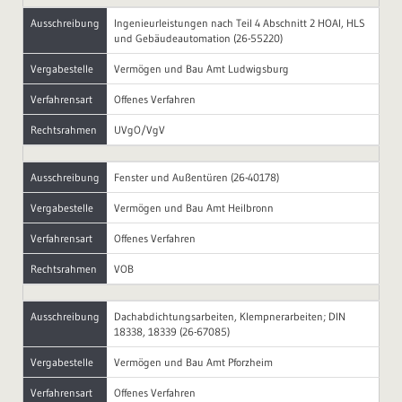
Ausschreibung
Ingenieurleistungen nach Teil 4 Abschnitt 2 HOAI, HLS
und Gebäudeautomation (26-55220)
Vergabestelle
Vermögen und Bau Amt Ludwigsburg
Verfahrensart
Offenes Verfahren
Rechtsrahmen
UVgO/VgV
Ausschreibung
Fenster und Außentüren (26-40178)
Vergabestelle
Vermögen und Bau Amt Heilbronn
Verfahrensart
Offenes Verfahren
Rechtsrahmen
VOB
Ausschreibung
Dachabdichtungsarbeiten, Klempnerarbeiten; DIN
18338, 18339 (26-67085)
Vergabestelle
Vermögen und Bau Amt Pforzheim
Verfahrensart
Offenes Verfahren