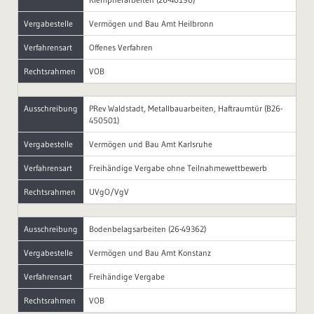
Vergabestelle
Vermögen und Bau Amt Heilbronn
Verfahrensart
Offenes Verfahren
Rechtsrahmen
VOB
Ausschreibung
PRev Waldstadt, Metallbauarbeiten, Haftraumtür (B26-
450501)
Vergabestelle
Vermögen und Bau Amt Karlsruhe
Verfahrensart
Freihändige Vergabe ohne Teilnahmewettbewerb
Rechtsrahmen
UVgO/VgV
Ausschreibung
Bodenbelagsarbeiten (26-49362)
Vergabestelle
Vermögen und Bau Amt Konstanz
Verfahrensart
Freihändige Vergabe
Rechtsrahmen
VOB