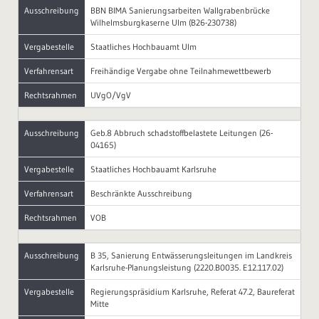
Ausschreibung
BBN BIMA Sanierungsarbeiten Wallgrabenbrücke
Wilhelmsburgkaserne Ulm (B26-230738)
Vergabestelle
Staatliches Hochbauamt Ulm
Verfahrensart
Freihändige Vergabe ohne Teilnahmewettbewerb
Rechtsrahmen
UVgO/VgV
Ausschreibung
Geb.8 Abbruch schadstoffbelastete Leitungen (26-
04165)
Vergabestelle
Staatliches Hochbauamt Karlsruhe
Verfahrensart
Beschränkte Ausschreibung
Rechtsrahmen
VOB
Ausschreibung
B 35, Sanierung Entwässerungsleitungen im Landkreis
Karlsruhe-Planungsleistung (2220.B0035. E12.117.02)
Vergabestelle
Regierungspräsidium Karlsruhe, Referat 47.2, Baureferat
Mitte