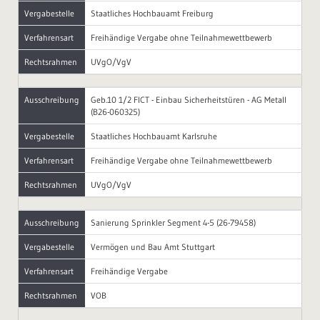
Vergabestelle
Staatliches Hochbauamt Freiburg
Verfahrensart
Freihändige Vergabe ohne Teilnahmewettbewerb
Rechtsrahmen
UVgO/VgV
Ausschreibung
Geb.10 1/2 FICT - Einbau Sicherheitstüren - AG Metall
(B26-060325)
Vergabestelle
Staatliches Hochbauamt Karlsruhe
Verfahrensart
Freihändige Vergabe ohne Teilnahmewettbewerb
Rechtsrahmen
UVgO/VgV
Ausschreibung
Sanierung Sprinkler Segment 4-5 (26-79458)
Vergabestelle
Vermögen und Bau Amt Stuttgart
Verfahrensart
Freihändige Vergabe
Rechtsrahmen
VOB