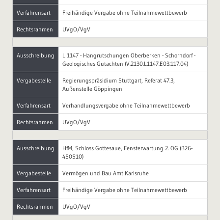
Verfahrensart
Freihändige Vergabe ohne Teilnahmewettbewerb
Rechtsrahmen
UVgO/VgV
Ausschreibung
L 1147 - Hangrutschungen Oberberken - Schorndorf -
Geologisches Gutachten (V.2130.L1147.E03.117.04)
Vergabestelle
Regierungspräsidium Stuttgart, Referat 47.3,
Außenstelle Göppingen
Verfahrensart
Verhandlungsvergabe ohne Teilnahmewettbewerb
Rechtsrahmen
UVgO/VgV
Ausschreibung
HfM, Schloss Gottesaue, Fensterwartung 2. OG (B26-
450510)
Vergabestelle
Vermögen und Bau Amt Karlsruhe
Verfahrensart
Freihändige Vergabe ohne Teilnahmewettbewerb
Rechtsrahmen
UVgO/VgV