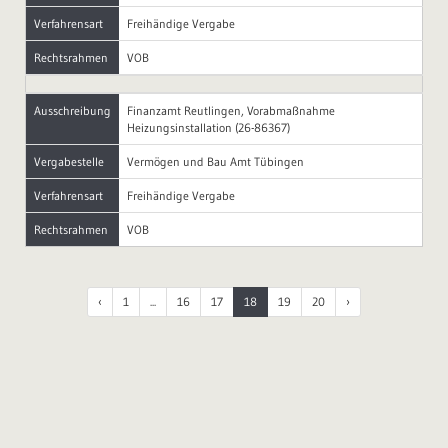
Verfahrensart
Freihändige Vergabe
Rechtsrahmen
VOB
Ausschreibung
Finanzamt Reutlingen, Vorabmaßnahme
Heizungsinstallation (26-86367)
Vergabestelle
Vermögen und Bau Amt Tübingen
Verfahrensart
Freihändige Vergabe
Rechtsrahmen
VOB
‹
1
...
16
17
18
19
20
›