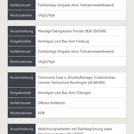
Verfahrensart
Freihändige Vergabe ohne Teilnahmewettbewerb
Rechtsrahmen
UVgO/VgV
Ausschreibung
Montage Dachgauben Fenster (B26-350566)
Vergabestelle
Vermögen und Bau Amt Freiburg
Verfahrensart
Freihändige Vergabe ohne Teilnahmewettbewerb
Rechtsrahmen
UVgO/VgV
Ausschreibung
Technische Gase u. Druckluftanlage, Ersatzneubau
Chemie, Hochschule Reutlingen (26-86189)
Vergabestelle
Vermögen und Bau Amt Tübingen
Verfahrensart
Offenes Verfahren
Rechtsrahmen
VOB
Ausschreibung
Abdichtungsarbeiten mit Dachbegrünung sowie
Klempnerarbeiten (26-40196)