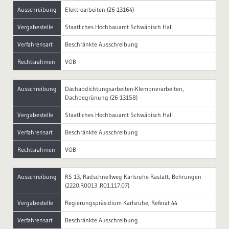
Ausschreibung
Elektroarbeiten (26-13164)
Vergabestelle
Staatliches Hochbauamt Schwäbisch Hall
Verfahrensart
Beschränkte Ausschreibung
Rechtsrahmen
VOB
Ausschreibung
Dachabdichtungsarbeiten-Klempnerarbeiten,
Dachbegrünung (26-13158)
Vergabestelle
Staatliches Hochbauamt Schwäbisch Hall
Verfahrensart
Beschränkte Ausschreibung
Rechtsrahmen
VOB
Ausschreibung
RS 13, Radschnellweg Karlsruhe-Rastatt, Bohrungen
(2220.R0013 .R01.117.07)
Vergabestelle
Regierungspräsidium Karlsruhe, Referat 44
Verfahrensart
Beschränkte Ausschreibung