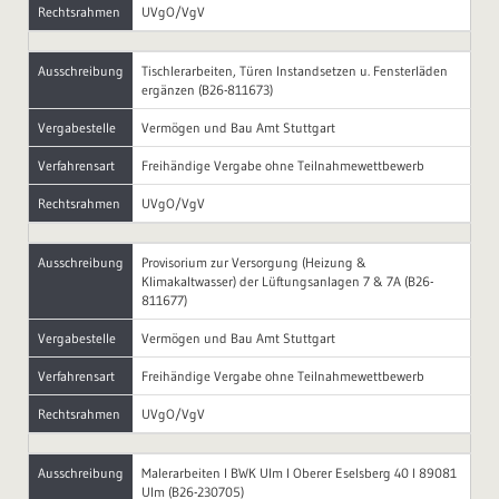
Rechtsrahmen
UVgO/VgV
Ausschreibung
Tischlerarbeiten, Türen Instandsetzen u. Fensterläden
ergänzen (B26-811673)
Vergabestelle
Vermögen und Bau Amt Stuttgart
Verfahrensart
Freihändige Vergabe ohne Teilnahmewettbewerb
Rechtsrahmen
UVgO/VgV
Ausschreibung
Provisorium zur Versorgung (Heizung &
Klimakaltwasser) der Lüftungsanlagen 7 & 7A (B26-
811677)
Vergabestelle
Vermögen und Bau Amt Stuttgart
Verfahrensart
Freihändige Vergabe ohne Teilnahmewettbewerb
Rechtsrahmen
UVgO/VgV
Ausschreibung
Malerarbeiten I BWK Ulm I Oberer Eselsberg 40 I 89081
Ulm (B26-230705)