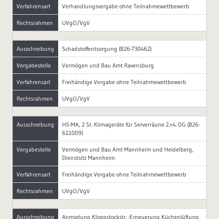
Verfahrensart
Verhandlungsvergabe ohne Teilnahmewettbewerb
Rechtsrahmen
UVgO/VgV
Ausschreibung
Schadstoffentsorgung (B26-730462)
Vergabestelle
Vermögen und Bau Amt Ravensburg
Verfahrensart
Freihändige Vergabe ohne Teilnahmewettbewerb
Rechtsrahmen
UVgO/VgV
Ausschreibung
HS-MA, 2 St. Klimageräte für Serverräune 2.+4. OG (B26-
611009)
Vergabestelle
Vermögen und Bau Amt Mannheim und Heidelberg,
Dienstsitz Mannheim
Verfahrensart
Freihändige Vergabe ohne Teilnahmewettbewerb
Rechtsrahmen
UVgO/VgV
Ausschreibung
Anmietung Kloppstockstr. -Erneuerung Küchenlüftung