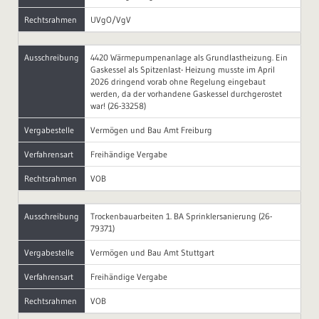
Rechtsrahmen
UVgO/VgV
Ausschreibung
4420 Wärmepumpenanlage als Grundlastheizung. Ein
Gaskessel als Spitzenlast- Heizung musste im April
2026 dringend vorab ohne Regelung eingebaut
werden, da der vorhandene Gaskessel durchgerostet
war! (26-33258)
Vergabestelle
Vermögen und Bau Amt Freiburg
Verfahrensart
Freihändige Vergabe
Rechtsrahmen
VOB
Ausschreibung
Trockenbauarbeiten 1. BA Sprinklersanierung (26-
79371)
Vergabestelle
Vermögen und Bau Amt Stuttgart
Verfahrensart
Freihändige Vergabe
Rechtsrahmen
VOB