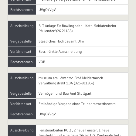
Rechtsrahmen
UVgO/VgV
Ausschreibung
RLT Anlage für Bowlingbahn - Kath. Soldatenheim
Pfullendorf (26-21188)
Vergabestelle
Staatliches Hochbauamt Ulm
Verfahrensart
Beschränkte Ausschreibung
Rechtsrahmen
VOB
Ausschreibung
Museum am Löwentor_BMA Meldertausch_
Verwaltungstrakt 1.BA (B26-811304)
Vergabestelle
Vermögen und Bau Amt Stuttgart
Verfahrensart
Freihändige Vergabe ohne Teilnahmewettbewerb
Rechtsrahmen
UVgO/VgV
Ausschreibung
Fensterarbeiten RC 2 , 2 neue Fenster, 1 neue
Fenstertür und eine neue Tür im UG, Denkmalschutz