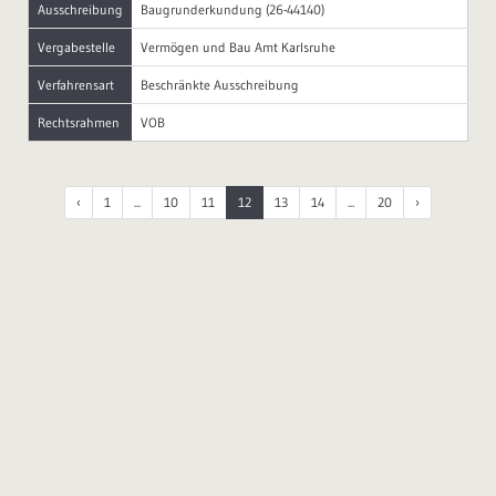
Ausschreibung
Baugrunderkundung (26-44140)
Vergabestelle
Vermögen und Bau Amt Karlsruhe
Verfahrensart
Beschränkte Ausschreibung
Rechtsrahmen
VOB
‹
1
...
10
11
12
13
14
...
20
›