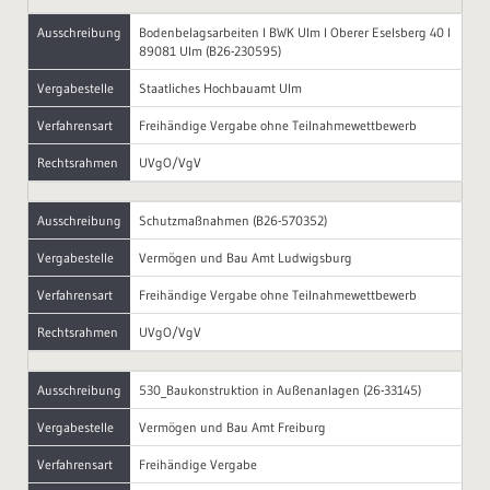
Ausschreibung
Bodenbelagsarbeiten I BWK Ulm I Oberer Eselsberg 40 I
89081 Ulm (B26-230595)
Vergabestelle
Staatliches Hochbauamt Ulm
Verfahrensart
Freihändige Vergabe ohne Teilnahmewettbewerb
Rechtsrahmen
UVgO/VgV
Ausschreibung
Schutzmaßnahmen (B26-570352)
Vergabestelle
Vermögen und Bau Amt Ludwigsburg
Verfahrensart
Freihändige Vergabe ohne Teilnahmewettbewerb
Rechtsrahmen
UVgO/VgV
Ausschreibung
530_Baukonstruktion in Außenanlagen (26-33145)
Vergabestelle
Vermögen und Bau Amt Freiburg
Verfahrensart
Freihändige Vergabe