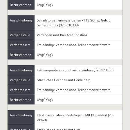
Rechtsrahmen
UVgO/VgV
Ausschreibung
Schadstoffsanierungsarbeiten - FTS SCHW, Geb. B,
Sanierung DG (B26-510338)
Vergabestelle
Vermögen und Bau Amt Konstanz
Verfahrensart
Freihändige Vergabe ohne Teilnahmewettbewerb
Rechtsrahmen
UVgO/VgV
Ausschreibung
Küchengeräte aus und wieder einbau (B26-120105)
Vergabestelle
Staatliches Hochbauamt Heidelberg
Verfahrensart
Freihändige Vergabe ohne Teilnahmewettbewerb
Rechtsrahmen
UVgO/VgV
Ausschreibung
Elektroinstallation, PV-Anlage, STAK Pfullendorf (26-
21148)
Vergabestelle
Staatliches Hochbauamt Ulm