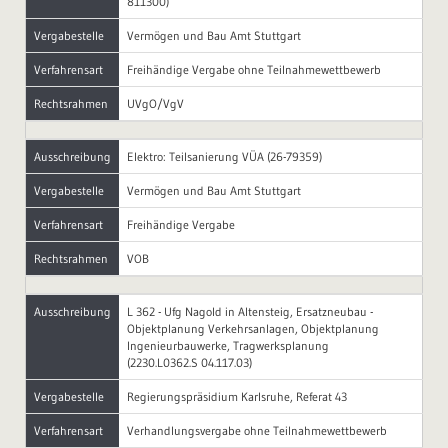
811300)
Vergabestelle
Vermögen und Bau Amt Stuttgart
Verfahrensart
Freihändige Vergabe ohne Teilnahmewettbewerb
Rechtsrahmen
UVgO/VgV
Ausschreibung
Elektro: Teilsanierung VÜA (26-79359)
Vergabestelle
Vermögen und Bau Amt Stuttgart
Verfahrensart
Freihändige Vergabe
Rechtsrahmen
VOB
Ausschreibung
L 362 - Ufg Nagold in Altensteig, Ersatzneubau -
Objektplanung Verkehrsanlagen, Objektplanung
Ingenieurbauwerke, Tragwerksplanung
(2230.L0362.S 04.117.03)
Vergabestelle
Regierungspräsidium Karlsruhe, Referat 43
Verfahrensart
Verhandlungsvergabe ohne Teilnahmewettbewerb