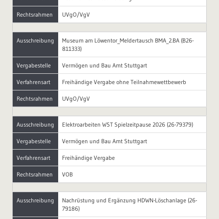
Rechtsrahmen
UVgO/VgV
Ausschreibung
Museum am Löwentor_Meldertausch BMA_2.BA (B26-
811333)
Vergabestelle
Vermögen und Bau Amt Stuttgart
Verfahrensart
Freihändige Vergabe ohne Teilnahmewettbewerb
Rechtsrahmen
UVgO/VgV
Ausschreibung
Elektroarbeiten WST Spielzeitpause 2026 (26-79379)
Vergabestelle
Vermögen und Bau Amt Stuttgart
Verfahrensart
Freihändige Vergabe
Rechtsrahmen
VOB
Ausschreibung
Nachrüstung und Ergänzung HDWN-Löschanlage (26-
79186)