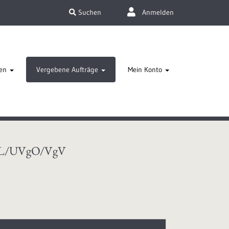
Suchen
Anmelden
en
Vergebene Aufträge
Mein Konto
L/UVgO/VgV