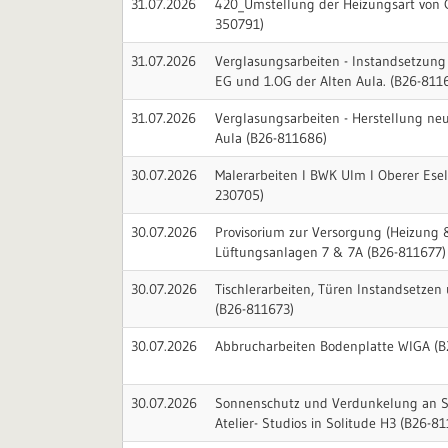
31.07.2026
420_Umstellung der Heizungsart von 
350791)
31.07.2026
Verglasungsarbeiten - Instandsetzung
EG und 1.OG der Alten Aula. (B26-811
31.07.2026
Verglasungsarbeiten - Herstellung neu
Aula (B26-811686)
30.07.2026
Malerarbeiten I BWK Ulm I Oberer Ese
230705)
30.07.2026
Provisorium zur Versorgung (Heizung 
Lüftungsanlagen 7 & 7A (B26-811677)
30.07.2026
Tischlerarbeiten, Türen Instandsetzen
(B26-811673)
30.07.2026
Abbrucharbeiten Bodenplatte WIGA (B
30.07.2026
Sonnenschutz und Verdunkelung an S
Atelier- Studios in Solitude H3 (B26-8