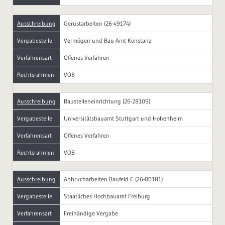
Ausschreibung
Gerüstarbeiten (26-49174)
Vergabestelle
Vermögen und Bau Amt Konstanz
Verfahrensart
Offenes Verfahren
Rechtsrahmen
VOB
Ausschreibung
Baustelleneinrichtung (26-28109)
Vergabestelle
Universitätsbauamt Stuttgart und Hohenheim
Verfahrensart
Offenes Verfahren
Rechtsrahmen
VOB
Ausschreibung
Abbrucharbeiten Baufeld C (26-00181)
Vergabestelle
Staatliches Hochbauamt Freiburg
Verfahrensart
Freihändige Vergabe