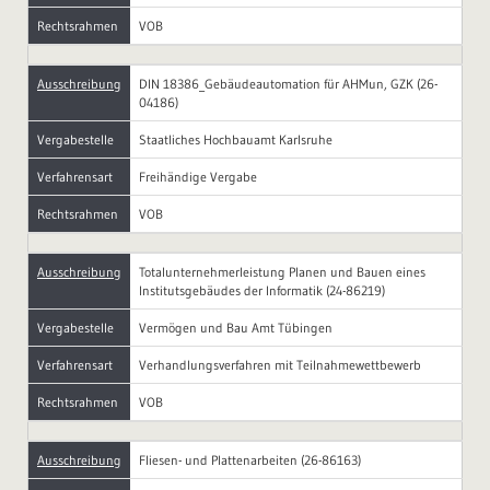
Rechtsrahmen
VOB
Ausschreibung
DIN 18386_Gebäudeautomation für AHMun, GZK (26-
04186)
Vergabestelle
Staatliches Hochbauamt Karlsruhe
Verfahrensart
Freihändige Vergabe
Rechtsrahmen
VOB
Ausschreibung
Totalunternehmerleistung Planen und Bauen eines
Institutsgebäudes der Informatik (24-86219)
Vergabestelle
Vermögen und Bau Amt Tübingen
Verfahrensart
Verhandlungsverfahren mit Teilnahmewettbewerb
Rechtsrahmen
VOB
Ausschreibung
Fliesen- und Plattenarbeiten (26-86163)