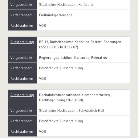
Vergabestelle
Staatliches Hochbauamt Karlsruhe
Verfahrensart
Freihändige Vergabe
Rechtsrahmen
VOB
Ausschreibung
RS 13, Radschnellweg Karlsruhe-Rastatt, Bohrungen
(2220.R0013 .R01.117.07)
Vergabestelle
Regierungspräsidium Karlsruhe, Referat 44
Verfahrensart
Beschränkte Ausschreibung
Rechtsrahmen
VOB
Ausschreibung
Dachabdichtungsarbeiten-Klempnerarbeiten,
Dachbegrünung (26-13158)
Vergabestelle
Staatliches Hochbauamt Schwäbisch Hall
Verfahrensart
Beschränkte Ausschreibung
Rechtsrahmen
VOB