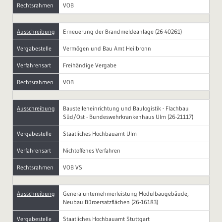
Rechtsrahmen
VOB
Ausschreibung
Erneuerung der Brandmeldeanlage (26-40261)
Vergabestelle
Vermögen und Bau Amt Heilbronn
Verfahrensart
Freihändige Vergabe
Rechtsrahmen
VOB
Ausschreibung
Baustelleneinrichtung und Baulogistik - Flachbau
Süd/Ost - Bundeswehrkrankenhaus Ulm (26-21117)
Vergabestelle
Staatliches Hochbauamt Ulm
Verfahrensart
Nichtoffenes Verfahren
Rechtsrahmen
VOB VS
Ausschreibung
Generalunternehmerleistung Modulbaugebäude,
Neubau Büroersatzflächen (26-16183)
Vergabestelle
Staatliches Hochbauamt Stuttgart