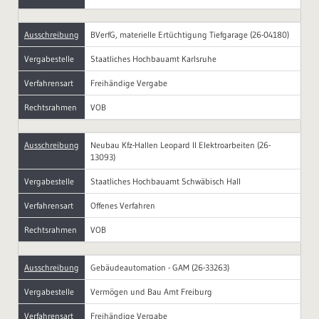
Ausschreibung
BVerfG, materielle Ertüchtigung Tiefgarage (26-04180)
Vergabestelle
Staatliches Hochbauamt Karlsruhe
Verfahrensart
Freihändige Vergabe
Rechtsrahmen
VOB
Ausschreibung
Neubau Kfz-Hallen Leopard II Elektroarbeiten (26-
13093)
Vergabestelle
Staatliches Hochbauamt Schwäbisch Hall
Verfahrensart
Offenes Verfahren
Rechtsrahmen
VOB
Ausschreibung
Gebäudeautomation - GAM (26-33263)
Vergabestelle
Vermögen und Bau Amt Freiburg
Verfahrensart
Freihändige Vergabe