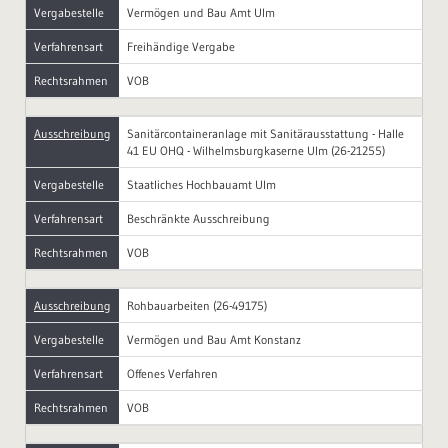
Vergabestelle
Vermögen und Bau Amt Ulm
Verfahrensart
Freihändige Vergabe
Rechtsrahmen
VOB
Ausschreibung
Sanitärcontaineranlage mit Sanitärausstattung - Halle
41 EU OHQ - Wilhelmsburgkaserne Ulm (26-21255)
Vergabestelle
Staatliches Hochbauamt Ulm
Verfahrensart
Beschränkte Ausschreibung
Rechtsrahmen
VOB
Ausschreibung
Rohbauarbeiten (26-49175)
Vergabestelle
Vermögen und Bau Amt Konstanz
Verfahrensart
Offenes Verfahren
Rechtsrahmen
VOB