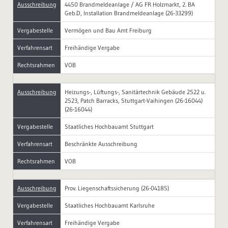
Ausschreibung
4450 Brandmeldeanlage / AG FR Holzmarkt, 2. BA
Geb.D, Installation Brandmeldeanlage (26-33299)
Vergabestelle
Vermögen und Bau Amt Freiburg
Verfahrensart
Freihändige Vergabe
Rechtsrahmen
VOB
Ausschreibung
Heizungs-, Lüftungs-, Sanitärtechnik Gebäude 2522 u.
2523, Patch Barracks, Stuttgart-Vaihingen (26-16044)
(26-16044)
Vergabestelle
Staatliches Hochbauamt Stuttgart
Verfahrensart
Beschränkte Ausschreibung
Rechtsrahmen
VOB
Ausschreibung
Prov. Liegenschaftssicherung (26-04185)
Vergabestelle
Staatliches Hochbauamt Karlsruhe
Verfahrensart
Freihändige Vergabe